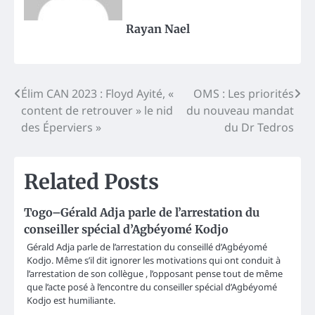
Rayan Nael
Post
Élim CAN 2023 : Floyd Ayité, «
OMS : Les priorités
content de retrouver » le nid
du nouveau mandat
navigation
des Éperviers »
du Dr Tedros
Related Posts
Togo–Gérald Adja parle de l’arrestation du
conseiller spécial d’Agbéyomé Kodjo
Gérald Adja parle de l’arrestation du conseillé d’Agbéyomé
Kodjo. Même s’il dit ignorer les motivations qui ont conduit à
l’arrestation de son collègue , l’opposant pense tout de même
que l’acte posé à l’encontre du conseiller spécial d’Agbéyomé
Kodjo est humiliante.