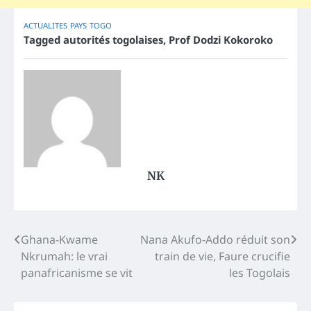
ACTUALITES
PAYS
TOGO
Tagged
autorités togolaises
,
Prof Dodzi Kokoroko
NK
Post
Ghana-Kwame
Nana Akufo-Addo réduit son
Nkrumah: le vrai
train de vie, Faure crucifie
navigation
panafricanisme se vit
les Togolais