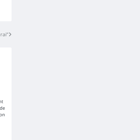
rai”
nt
 de
ion