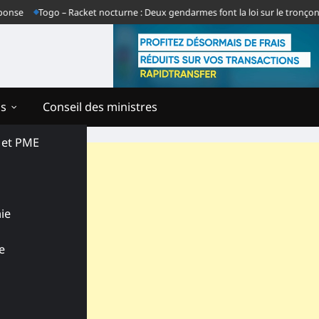
Togo – Racket nocturne : Deux gendarmes font la loi sur le tronçon Gbat
ns
Conseil des ministres
s et PME
ie
e