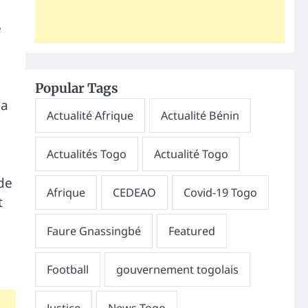
e
Popular Tags
la
de
t