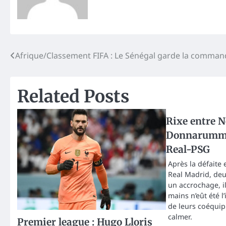
Post
Afrique/Classement FIFA : Le Sénégal garde la comman
navigation
Related Posts
Rixe entre 
Donnarumma
Real-PSG
Après la défaite e
Real Madrid, deu
un accrochage, il
mains n’eût été l
de leurs coéquipi
calmer.
Premier league : Hugo Lloris