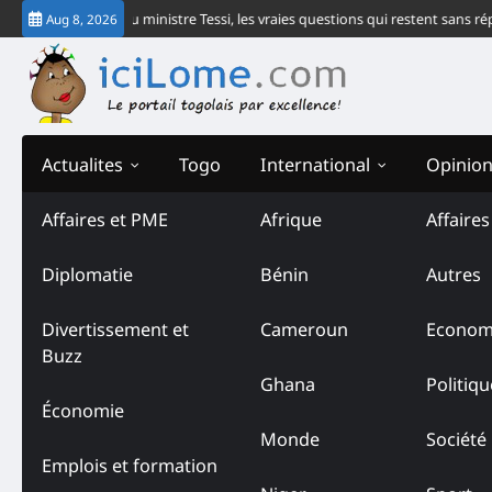
Skip
ommuniqué du ministre Tessi, les vraies questions qui restent sans réponse
Aug 8, 2026
to
content
Actualites
Togo
International
Opinio
Affaires et PME
Afrique
Affaire
Diplomatie
Bénin
Autres
Divertissement et
Cameroun
Econom
Buzz
Ghana
Politiqu
Économie
Monde
Société
Emplois et formation