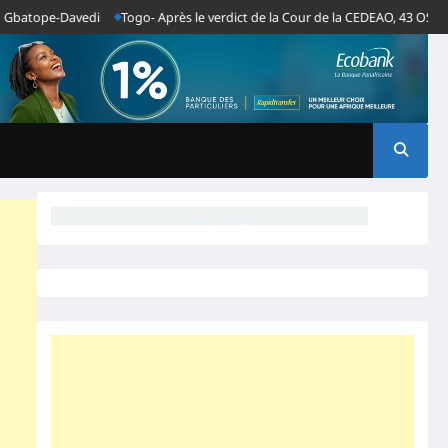
ope-Davedi
Togo- Après le verdict de la Cour de la CEDEAO, 43 OSC africai