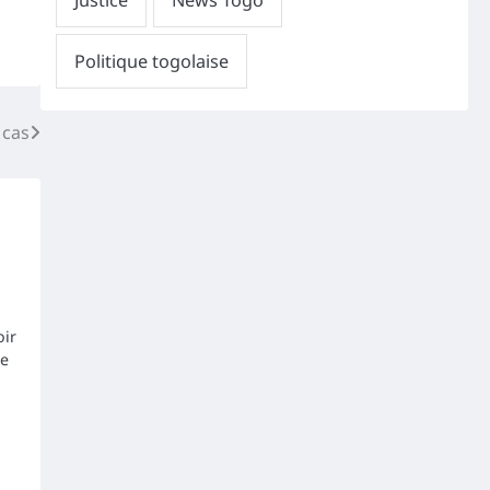
 cas
oir
de