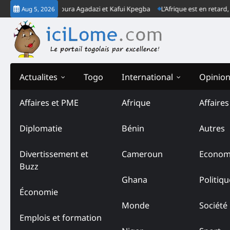
Skip
: Cas Ouro-Koura Agadazi et Kafui Kpegba
L’Afrique est en retard, mais 
Aug 5, 2026
to
content
Actualites
Togo
International
Opinio
Affaires et PME
Afrique
Affaire
Diplomatie
Bénin
Autres
Divertissement et
Cameroun
Econom
Buzz
Ghana
Politiqu
Économie
Monde
Société
Emplois et formation