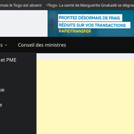
le Togo est absent
Togo- La santé de Marguerite Gnakadé se dégrade au ne
ns
Conseil des ministres
s et PME
ie
e