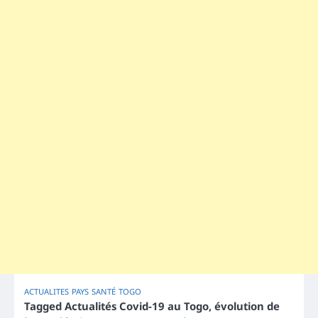
ACTUALITES
PAYS
SANTÉ
TOGO
Tagged
Actualités Covid-19 au Togo
,
évolution de