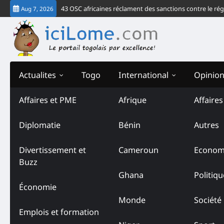
Skip
r de la CEDEAO, 43 OSC africaines réclament des sanctions contre le régime 
Aug 7, 2026
to
content
Actualites
Togo
International
Opinio
Affaires et PME
Afrique
Affaire
Diplomatie
Bénin
Autres
Divertissement et
Cameroun
Econom
Buzz
Ghana
Politiqu
Économie
Monde
Société
Emplois et formation