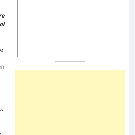
re
al
te
en
o.
e