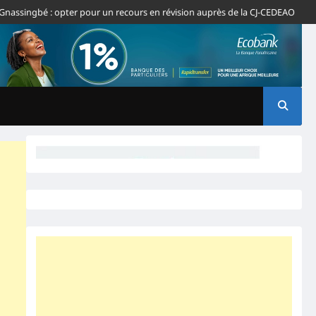
ngbé : opter pour un recours en révision auprès de la CJ-CEDEAO
Édito- A