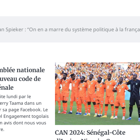
an Spieker : “On en a marre du système politique à la frança
mblée nationale
ouveau code de
énale
ite lundi par le
Gerry Taama dans un
r sa page Facebook. Le
l Engagement togolais
n avis dont nous vous
e.
CAN 2024: Sénégal-Côte