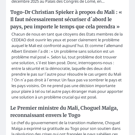
décembre 2025 au Palais des Congrès de Lomé, en…
Togo-Dr Christian Spieker à propos du Mali : «
Il faut nécessairement sécuriser d´abord le
pays, peu importe le temps que cela prendra »
Chacun de nous en tant que citoyens des Etats membres de la
CEDEAO doit ouvrir les yeux et poser clairement le problème
auquel le Mali est confronté aujourd´hui. Et comme l´allemand
Albert Einstein l´a dit : « Un problème sans solution est un
problème mal posé ». Selon lui, tout problème doit trouver
une solution, s´il est bien posé. Donc, interrogeons-nous :
entre la sécurité et la démocratie, laquelle des deux doit
prendre le pas sur l´autre pour résoudre le cas urgent du Mali
? On n´a pas droit à l´erreur. Un faux pas va sombrer le pays et
les pays voisins. On ne prend pas une décision importante
pour plaire à tel ou tel autre pays étranger mais pour apporter
une solution à un problème crucial qui est posé.
Le Premier ministre du Mali, Choguel Maïga,
reconnaissant envers le Togo
Le chef du gouvernement de la transition malienne, Choguel
Maïga a exprimé sa gratitude au Togo pour son soutien dans
la résolution des crises qui ont frappées le pays sahélien ces