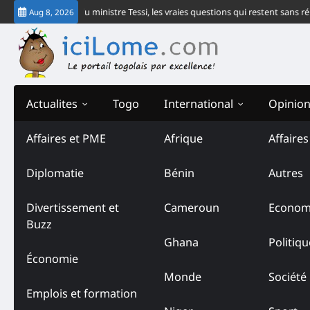
Skip
e communiqué du ministre Tessi, les vraies questions qui restent sans répons
Aug 8, 2026
to
content
Actualites
Togo
International
Opinio
Affaires et PME
Afrique
Affaire
Diplomatie
Bénin
Autres
Divertissement et
Cameroun
Econom
Buzz
Ghana
Politiqu
Économie
Monde
Société
Emplois et formation