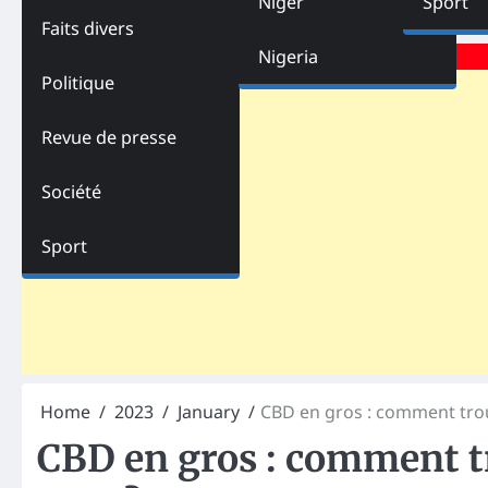
Niger
Sport
Faits divers
Advertisements
Nigeria
Politique
Revue de presse
Société
Sport
Home
2023
January
CBD en gros : comment trou
CBD en gros : comment t