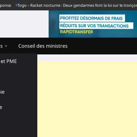
e
Togo – Racket nocturne : Deux gendarmes font la loi sur le tronçon Gb
ns
Conseil des ministres
s et PME
ie
e