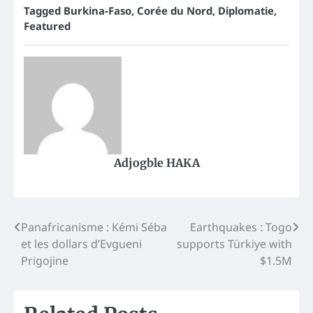
Tagged
Burkina-Faso
,
Corée du Nord
,
Diplomatie
,
Featured
Adjogble HAKA
Post
Panafricanisme : Kémi Séba
Earthquakes : Togo
et les dollars d’Evgueni
supports Türkiye with
navigation
Prigojine
$1.5M