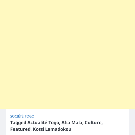
SOCIÉTÉ
TOGO
Tagged
Actualité Togo
,
Afia Mala
,
Culture
,
Featured
,
Kossi Lamadokou