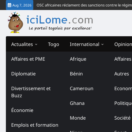
Skip
e la CEDEAO, 43 OSC africaines réclament des sanctions contre le régime de 
Aug 7, 2026
to
content
Actualites
Togo
International
Opinio
Affaires et PME
Afrique
Affaire
Diplomatie
Bénin
Autres
Divertissement et
Cameroun
Econom
Buzz
Ghana
Politiqu
Économie
Monde
Société
Emplois et formation