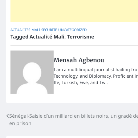
ACTUALITES
MALI
SÉCURITÉ
UNCATEGORIZED
Tagged
Actualité Mali
,
Terrorisme
Mensah Agbenou
I am a multilingual journalist hailing fr
Technology, and Diplomacy. Proficient i
Ife, Turkish, Ewe, and Twi.
Post
Sénégal-Saisie d’un milliard en billets noirs, un gradé d
en prison
navigation