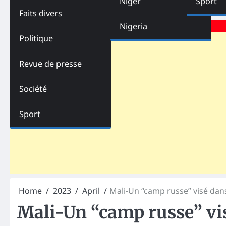
Niger
Sport
Faits divers
Advertisements
Nigeria
Politique
Revue de presse
Société
Sport
Home
2023
April
Mali-Un “camp russe” visé dans
Mali-Un “camp russe” vi