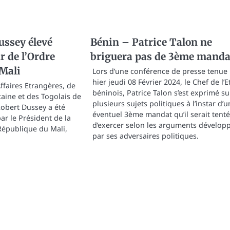
ussey élevé
Bénin – Patrice Talon ne
de l’Ordre
briguera pas de 3ème manda
 Mali
Lors d’une conférence de presse tenue
hier jeudi 08 Février 2024, le Chef de l’E
ffaires Etrangères, de
béninois, Patrice Talon s’est exprimé su
icaine et des Togolais de
plusieurs sujets politiques à l’instar d’u
 Robert Dussey a été
éventuel 3ème mandat qu’il serait tenté
ar le Président de la
d’exercer selon les arguments dévelop
 République du Mali,
par ses adversaires politiques.