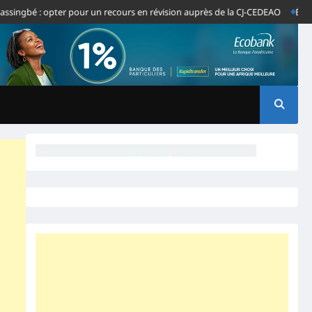
é : opter pour un recours en révision auprès de la CJ-CEDEAO
Édito- Au T