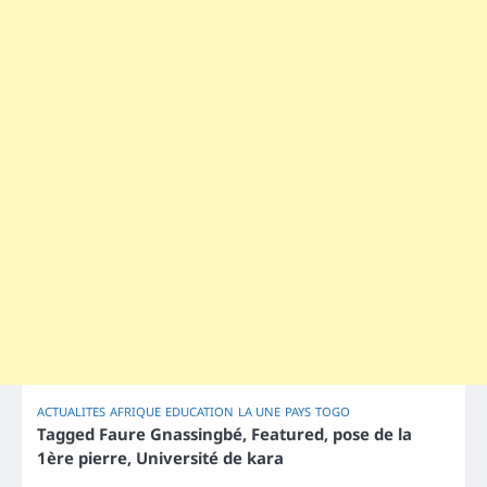
ACTUALITES
AFRIQUE
EDUCATION
LA UNE
PAYS
TOGO
Tagged
Faure Gnassingbé
,
Featured
,
pose de la
1ère pierre
,
Université de kara