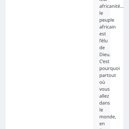
africanité…
le
peuple
africain
est
l’élu
de
Dieu.
C’est
pourquoi
partout
où
vous
allez
dans
le
monde,
en