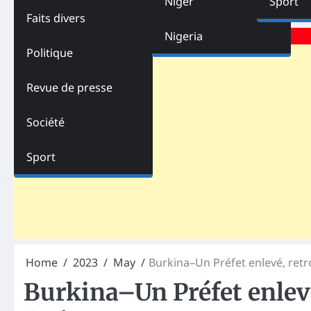
Niger
Sport
Faits divers
Advertisements
Nigeria
Politique
Revue de presse
Société
Sport
Home
2023
May
Burkina–Un Préfet enlevé, ret
Burkina–Un Préfet enlev