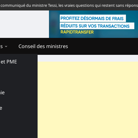
niqué du ministre Tessi, les vraies questions qui restent sans réponse
To
ns
Conseil des ministres
s et PME
ie
e