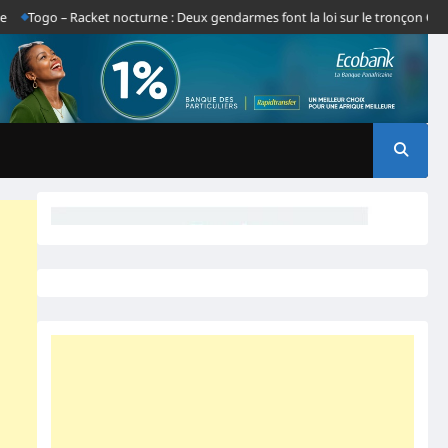
go – Racket nocturne : Deux gendarmes font la loi sur le tronçon Gbatope-