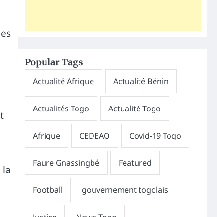
mes
Popular Tags
t
 la