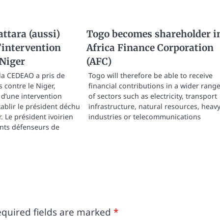
ttara (aussi)
Togo becomes shareholder i
’intervention
Africa Finance Corporation
 Niger
(AFC)
 la CEDEAO a pris de
Togo will therefore be able to receive
 contre le Niger,
financial contributions in a wider rang
’une intervention
of sectors such as electricity, transport
tablir le président déchu
infrastructure, natural resources, heav
 Le président ivoirien
industries or telecommunications
ents défenseurs de
quired fields are marked
*