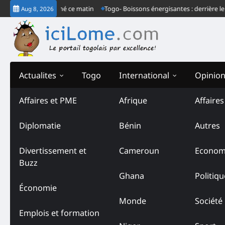
Skip
rdinaire à Lomé ce matin
Togo- Boissons énergisantes : derrière le commu
Aug 8, 2026
to
content
Actualites
Togo
International
Opinio
Affaires et PME
Afrique
Affaire
Diplomatie
Bénin
Autres
Divertissement et
Cameroun
Econom
Buzz
Ghana
Politiqu
Économie
Monde
Société
Emplois et formation