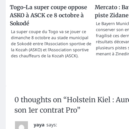
Togo-La super coupe oppose
Mercato : Ba
ASKO à ASCK ce 8 octobre à
piste Zidane
Sokodé
Le Bayern Munich
conserver son e
La super coupe du Togo va se jouer ce
fragilisé ces der
dimanche 8 octobre au stade municipal
résultats décevan
de Sokodé entre l’Association sportive de
plusieurs pistes 
la Kozah (ASKO) et l’Association sportive
menant à Zinedi
des chauffeurs de la Kozah (ASCK).
0 thoughts on “
Holstein Kiel : Au
son 1er contrat Pro
”
yaya
says: