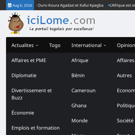
Skip
 le Togo: Cas Ouro-Koura Agadazi et Kafui Kpegba
L’Afrique est en retar
Aug 6, 2026
to
content
Actualites
Togo
International
Opinio
Affaires et PME
Afrique
Affaire
Diplomatie
Bénin
Autres
Divertissement et
Cameroun
Econom
Buzz
Ghana
Politiqu
Économie
Monde
Société
Emplois et formation