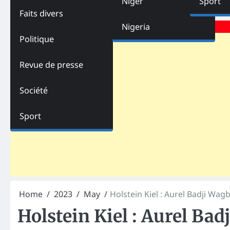
Niger
Sport
Faits divers
Advertisements
Nigeria
Politique
Revue de presse
Société
Sport
Home
2023
May
Holstein Kiel : Aurel Badji Wag
Holstein Kiel : Aurel Bad