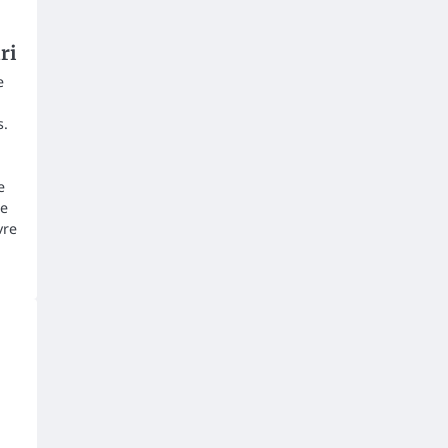
ri
e
s.
e
de
vre