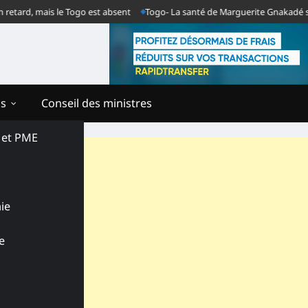
d, mais le Togo est absent
Togo- La santé de Marguerite Gnakadé se dégra
ns
Conseil des ministres
s et PME
ie
e