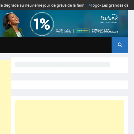
de au neuvième jour de grève de la faim
Togo- Les grandes décisions du 