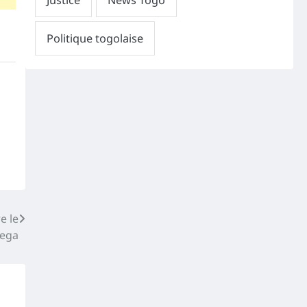
e le
yega