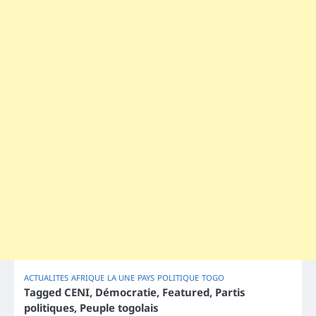
ACTUALITES
AFRIQUE
LA UNE
PAYS
POLITIQUE
TOGO
Tagged
CENI
,
Démocratie
,
Featured
,
Partis
politiques
,
Peuple togolais