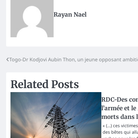
Rayan Nael
Post
Togo-Dr Kodjovi Aubin Thon, un jeune opposant ambit
navigation
Related Posts
RDC-Des com
l’armée et l
morts dans l
« (…) ces victime
des bêtes qui al