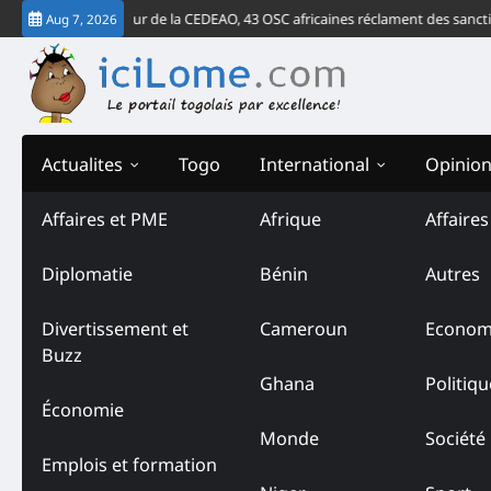
Skip
verdict de la Cour de la CEDEAO, 43 OSC africaines réclament des sanctions 
Aug 7, 2026
to
content
Actualites
Togo
International
Opinio
Affaires et PME
Afrique
Affaire
Diplomatie
Bénin
Autres
Divertissement et
Cameroun
Econom
Buzz
Ghana
Politiqu
Économie
Monde
Société
Emplois et formation