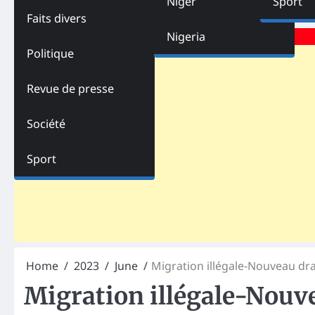
Niger
Sport
Faits divers
Advertisements
Nigeria
Politique
Revue de presse
Société
Sport
Home
2023
June
Migration illégale-Nouveau dr
Migration illégale-Nouv