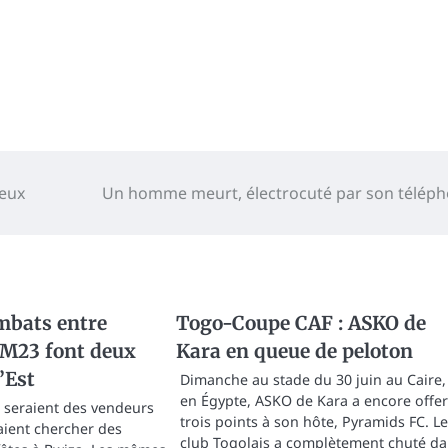
ieux
Un homme meurt, électrocuté par son télép
bats entre
Togo-Coupe CAF : ASKO de
e M23 font deux
Kara en queue de peloton
’Est
Dimanche au stade du 30 juin au Caire,
en Égypte, ASKO de Kara a encore offer
s seraient des vendeurs
trois points à son hôte, Pyramids FC. Le
laient chercher des
club Togolais a complètement chuté d