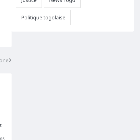
hone
t
ans