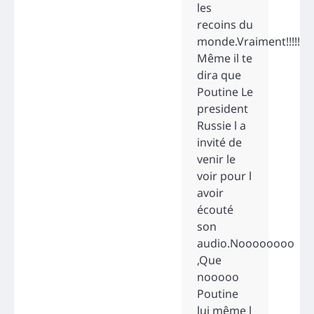
les
recoins du
monde.Vraiment!!!!!
Même il te
dira que
Poutine Le
president
Russie l a
invité de
venir le
voir pour l
avoir
écouté
son
audio.Noooooooo
,Que
nooooo
Poutine
lui même l