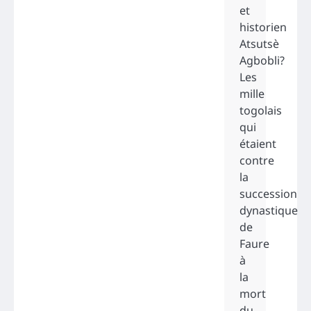
et
historien
Atsutsè
Agbobli?
Les
mille
togolais
qui
étaient
contre
la
succession
dynastique
de
Faure
à
la
mort
du