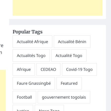
Popular Tags
re
n