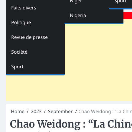
Niger
Sport
Faits divers
Advertisements
Nigeria
Politique
Revue de presse
Société
Sport
Home
2023
September
Chao Weidong : “La Chi
Chao Weidong : “La Chin