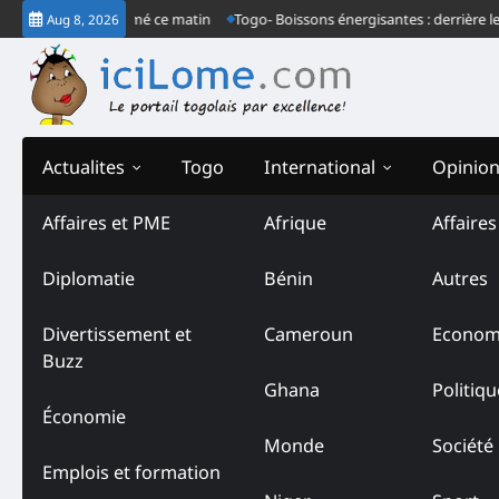
Skip
rdinaire à Lomé ce matin
Togo- Boissons énergisantes : derrière le commu
Aug 8, 2026
to
content
Actualites
Togo
International
Opinio
Affaires et PME
Afrique
Affaire
Diplomatie
Bénin
Autres
Divertissement et
Cameroun
Econom
Buzz
Ghana
Politiqu
Économie
Monde
Société
Emplois et formation