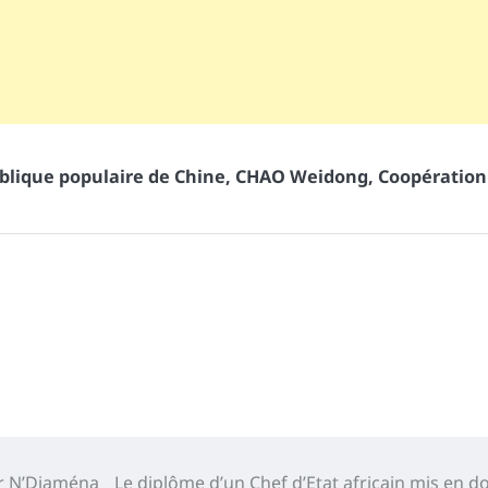
ublique populaire de Chine
,
CHAO Weidong
,
Coopération
ur N’Djaména
Le diplôme d’un Chef d’Etat africain mis en d