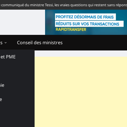
niqué du ministre Tessi, les vraies questions qui restent sans réponse
To
ns
Conseil des ministres
s et PME
ie
e