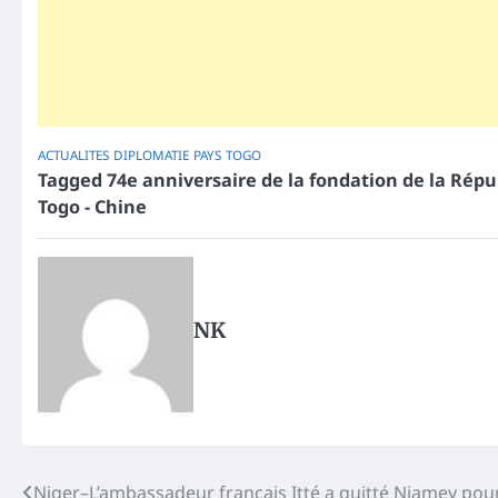
ACTUALITES
DIPLOMATIE
PAYS
TOGO
Tagged
74e anniversaire de la fondation de la Rép
Togo - Chine
NK
Post
Niger–L’ambassadeur français Itté a quitté Niamey po