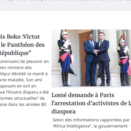
s Boko :Victor
 le Panthéon des
République”
ntinuent de pleuvoir en
ien ministre des
 Alipui décédé ce mardi à
ourte maladie. Son ami
pposant en exil en
ue l’illustre disparu a été
Lomé demande à Paris
formes structuelles” de
l’arrestation d’activistes de l
aise dans les années 80.
diaspora
Selon des informations rapportées par
“Africa Intelligence”, le gouvernement