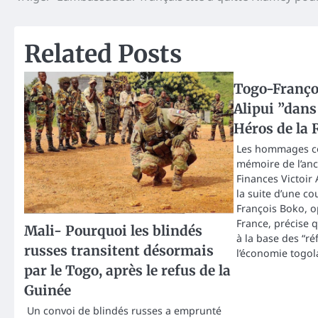
navigation
Related Posts
Togo-Françoi
Alipui ”dans
Héros de la 
Les hommages co
mémoire de l’anc
Finances Victoir
la suite d’une c
François Boko, o
France, précise q
Mali- Pourquoi les blindés
à la base des “ré
russes transitent désormais
l’économie togol
par le Togo, après le refus de la
Guinée
Un convoi de blindés russes a emprunté