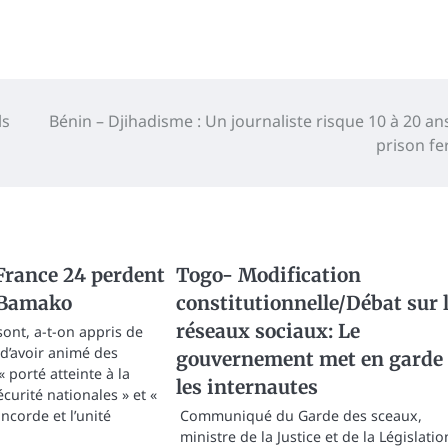
ls
Bénin – Djihadisme : Un journaliste risque 10 à 20 an
prison f
France 24 perdent
Togo- Modification
à Bamako
constitutionnelle/Débat sur 
réseaux sociaux: Le
sont, a-t-on appris de
d’avoir animé des
gouvernement met en garde
 porté atteinte à la
les internautes
écurité nationales » et «
oncorde et l’unité
Communiqué du Garde des sceaux,
ministre de la Justice et de la Législatio