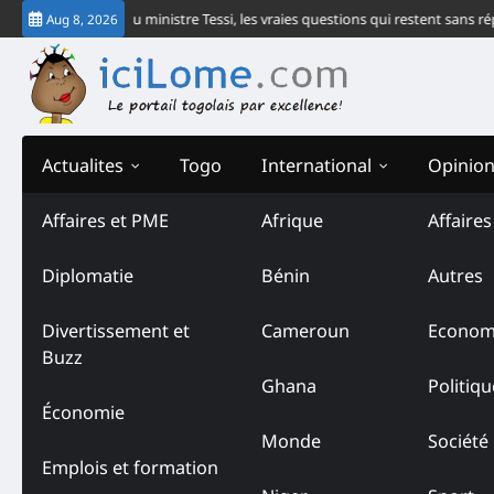
Skip
 communiqué du ministre Tessi, les vraies questions qui restent sans répons
Aug 8, 2026
to
content
Actualites
Togo
International
Opinio
Affaires et PME
Afrique
Affaire
Diplomatie
Bénin
Autres
Divertissement et
Cameroun
Econom
Buzz
Ghana
Politiqu
Économie
Monde
Société
Emplois et formation