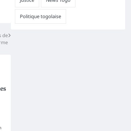
s de
erme
les
n