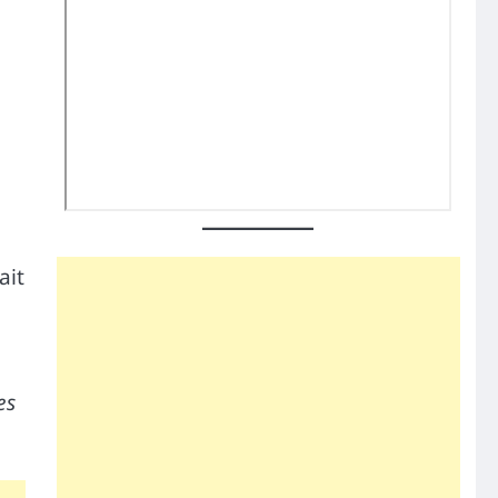
ait
es