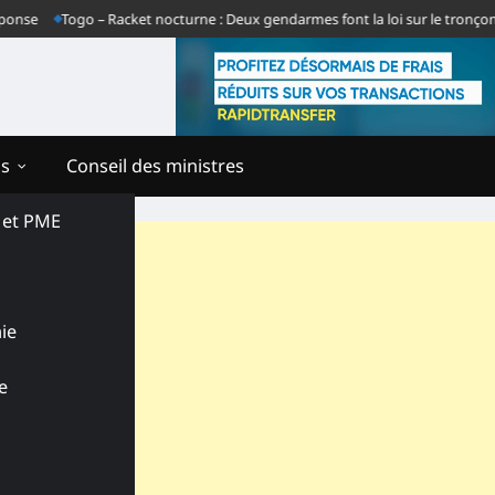
e
Togo – Racket nocturne : Deux gendarmes font la loi sur le tronçon Gb
ns
Conseil des ministres
s et PME
ie
e