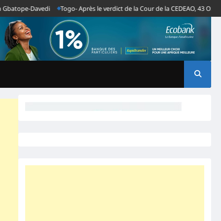
atope-Davedi
Togo- Après le verdict de la Cour de la CEDEAO, 43 OSC afric