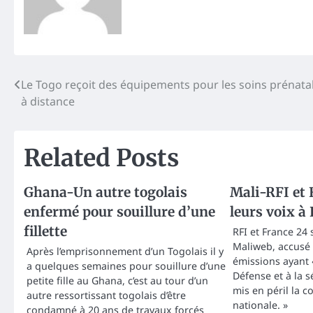
Post
Le Togo reçoit des équipements pour les soins prénata
à distance
navigation
Related Posts
Ghana-Un autre togolais
Mali-RFI et 
enfermé pour souillure d’une
leurs voix 
fillette
RFI et France 24 
Maliweb, accusé 
Après l’emprisonnement d’un Togolais il y
émissions ayant «
a quelques semaines pour souillure d’une
Défense et à la s
petite fille au Ghana, c’est au tour d’un
mis en péril la c
autre ressortissant togolais d’être
nationale. »
condamné à 20 ans de travaux forcés