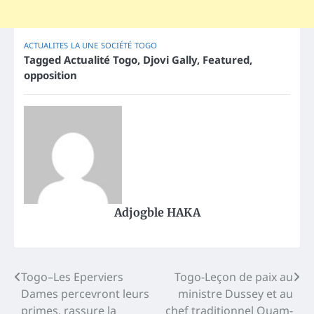
ACTUALITES
LA UNE
SOCIÉTÉ
TOGO
Tagged
Actualité Togo
,
Djovi Gally
,
Featured
,
opposition
Adjogble HAKA
Post
Togo–Les Eperviers
Togo-Leçon de paix au
Dames percevront leurs
ministre Dussey et au
navigation
primes, rassure la
chef traditionnel Quam-