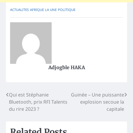
ACTUALITES
AFRIQUE
LA UNE
POLITIQUE
Adjogble HAKA
Post
Qui est Stéphanie
Guinée – Une puissante
Bluetooth, prix RFI Talents
explosion secoue la
navigation
du rire 2023 ?
capitale
Related Posts