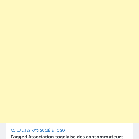
ACTUALITES
PAYS
SOCIÉTÉ
TOGO
Tagged
Association togolaise des consommateurs