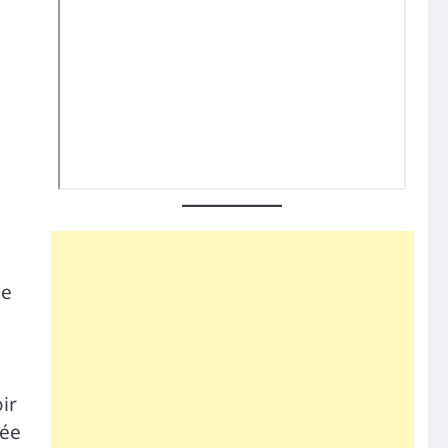
le
ir
lée