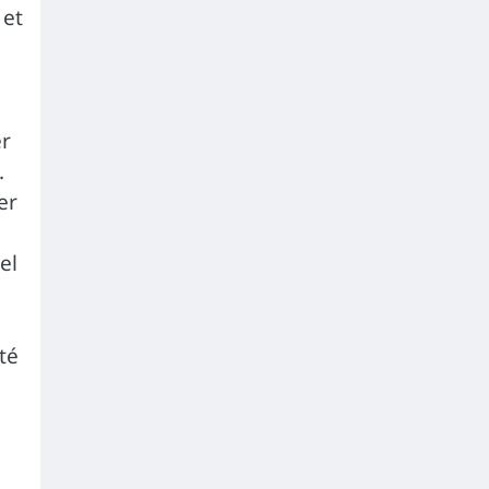
 et
er
.
er
el
été