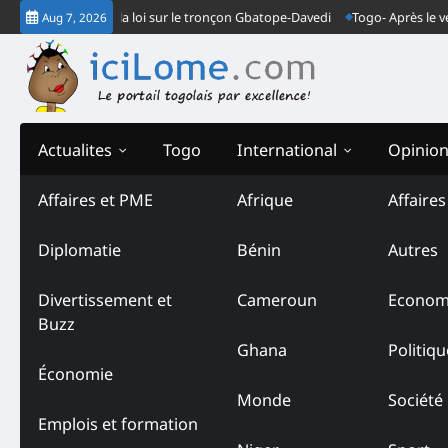
Skip
ndarmes font la loi sur le tronçon Gbatope-Davedi
Togo- Après le verdict
Aug 7, 2026
to
content
Actualites
Togo
International
Opinio
Affaires et PME
Afrique
Affaire
Diplomatie
Bénin
Autres
Divertissement et
Cameroun
Econom
Buzz
Ghana
Politiqu
Économie
Monde
Société
Emplois et formation