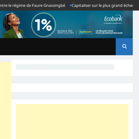
 le régime de Faure Gnassingbé
Capitaliser sur le plus grand échec du sys