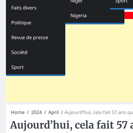
Niger
Sport
Faits divers
Advertisements
Nigeria
Politique
Revue de presse
Société
Sport
Home
2024
April
Aujourd’hui, cela fait 57 ans q
Aujourd’hui, cela fait 57 