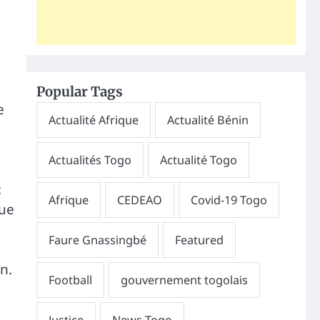
Popular Tags
e
:
que
n.