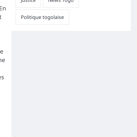
 En
t
re
me
es