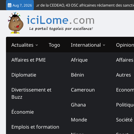
Skip
rdict de la Cour de la CEDEAO, 43 OSC africaines réclament des sanctions c
Aug 7, 2026
to
content
Actualites
Togo
International
Opinio
Affaires et PME
Afrique
Affaire
Diplomatie
Bénin
Autres
Divertissement et
Cameroun
Econom
Buzz
Ghana
Politiqu
Économie
Monde
Société
Emplois et formation