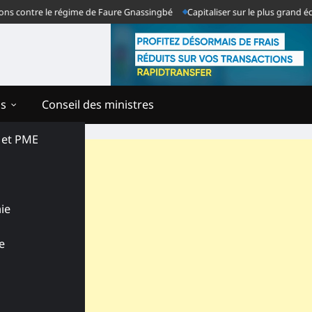
ontre le régime de Faure Gnassingbé
Capitaliser sur le plus grand échec d
ns
Conseil des ministres
s et PME
ie
e