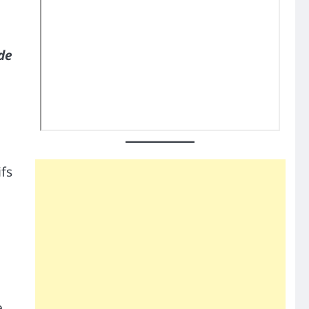
 de
ifs
e