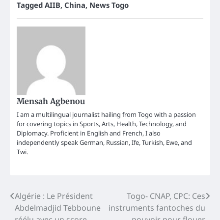
Tagged
AIIB
,
China
,
News Togo
Mensah Agbenou
I am a multilingual journalist hailing from Togo with a passion
for covering topics in Sports, Arts, Health, Technology, and
Diplomacy. Proficient in English and French, I also
independently speak German, Russian, Ife, Turkish, Ewe, and
Twi.
Post
Algérie : Le Président
Togo- CNAP, CPC: Ces
Abdelmadjid Tebboune
instruments fantoches du
navigation
réélu avec un score
pouvoir pour flouer