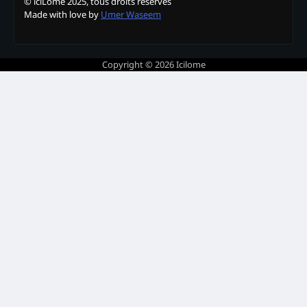
© iciLome 2025, tous droits réservés
Made with love by
Umer Waseem
Copyright © 2026
Icilome