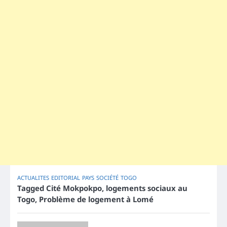
ACTUALITES
EDITORIAL
PAYS
SOCIÉTÉ
TOGO
Tagged
Cité Mokpokpo
,
logements sociaux au
Togo
,
Problème de logement à Lomé