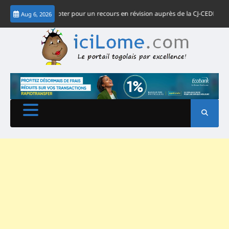
Skip
singbé : opter pour un recours en révision auprès de la CJ-CEDEAO
Édito- 
Aug 6, 2026
to
content