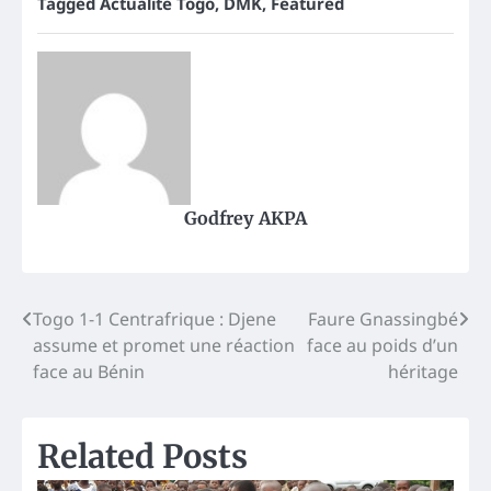
Tagged
Actualité Togo
,
DMK
,
Featured
Godfrey AKPA
Post
Togo 1-1 Centrafrique : Djene
Faure Gnassingbé
assume et promet une réaction
face au poids d’un
navigation
face au Bénin
héritage
Related Posts