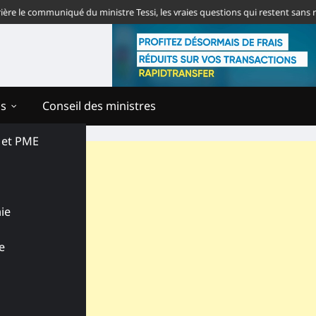
 communiqué du ministre Tessi, les vraies questions qui restent sans répons
ns
Conseil des ministres
s et PME
ie
e