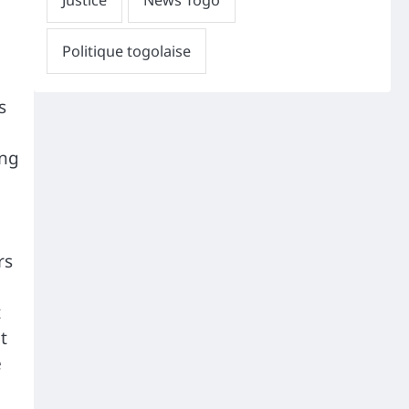
s
ong
rs
t
t
e