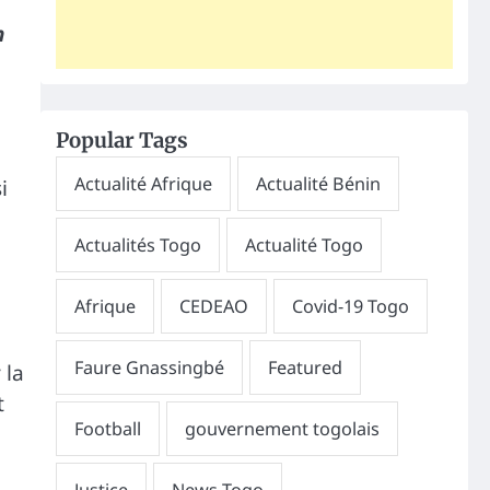
n
Popular Tags
i
 la
t