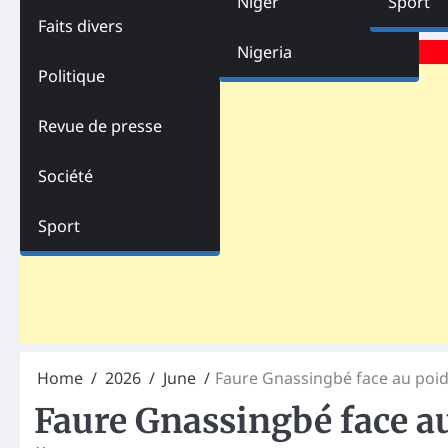
Niger
Sport
Faits divers
Advertisements
Nigeria
Politique
Revue de presse
Société
Sport
Home
2026
June
Faure Gnassingbé face au poid
Faure Gnassingbé face au