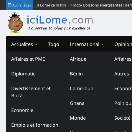
Skip
grès ordinaire à Lomé ce matin
Togo- Boissons énergisantes : derrière le
Aug 9, 2026
to
content
Actualites
Togo
International
Opinio
Affaires et PME
Afrique
Affaire
Diplomatie
Bénin
Autres
Divertissement et
Cameroun
Econom
Buzz
Ghana
Politiqu
Économie
Monde
Société
Emplois et formation