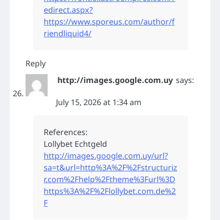
edirect.aspx?
https://www.sporeus.com/author/f
riendliquid4/
Reply
http://images.google.com.uy
says:
July 15, 2026 at 1:34 am
References:
Lollybet Echtgeld
http://images.google.com.uy/url?
sa=t&url=http%3A%2F%2Fstructuriz
r.com%2Fhelp%2Ftheme%3Furl%3D
https%3A%2F%2Flollybet.com.de%2
F