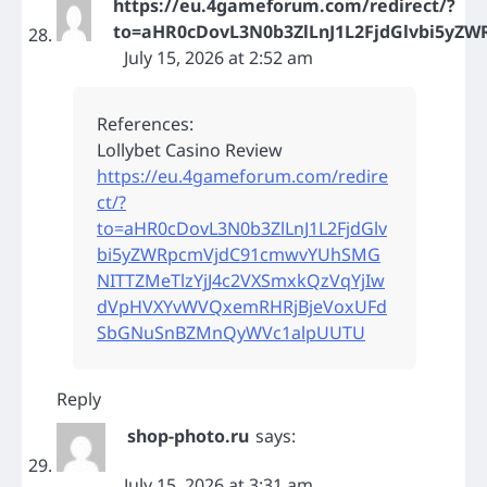
https://eu.4gameforum.com/redirect/?
to=aHR0cDovL3N0b3ZlLnJ1L2FjdGlvbi5
July 15, 2026 at 2:52 am
References:
Lollybet Casino Review
https://eu.4gameforum.com/redire
ct/?
to=aHR0cDovL3N0b3ZlLnJ1L2FjdGlv
bi5yZWRpcmVjdC91cmwvYUhSMG
NITTZMeTlzYjJ4c2VXSmxkQzVqYjIw
dVpHVXYvWVQxemRHRjBjeVoxUFd
SbGNuSnBZMnQyWVc1alpUUTU
Reply
shop-photo.ru
says:
July 15, 2026 at 3:31 am