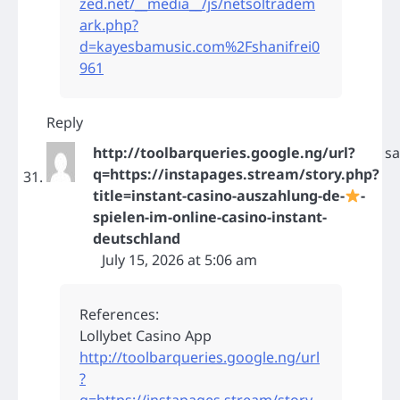
zed.net/__media__/js/netsoltradem
ark.php?
d=kayesbamusic.com%2Fshanifrei0
961
Reply
http://toolbarqueries.google.ng/url?
sa
q=https://instapages.stream/story.php?
title=instant-casino-auszahlung-de-
-
spielen-im-online-casino-instant-
deutschland
July 15, 2026 at 5:06 am
References:
Lollybet Casino App
http://toolbarqueries.google.ng/url
?