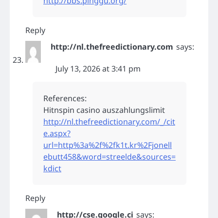
http://bbs.pinggu.org/
Reply
http://nl.thefreedictionary.com
says:
July 13, 2026 at 3:41 pm
References:
Hitnspin casino auszahlungslimit
http://nl.thefreedictionary.com/_/cit
e.aspx?
url=http%3a%2f%2fk1t.kr%2Fjonell
ebutt458&word=streelde&sources=
kdict
Reply
http://cse.google.ci
says: