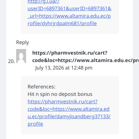
http://g.i.ua/?
userID=6897361&userID=6897361&
_url=https://www.altamira.edu.ec/p
rofile/dyhrjrdpalm681/profile
Reply
https://pharmvestnik.ru/cart?
code&loc=https://www.altamira.edu.ec/pro
July 13, 2026 at 12:48 pm
References:
Hit n spin no deposit bonus
https://pharmvestnik.ru/cart?
code&loc=https://www.altamira.ed
u.ec/profile/damyjisandberg37133/
profile