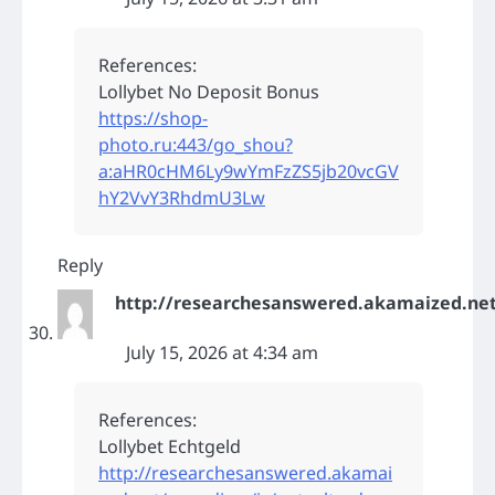
References:
Lollybet No Deposit Bonus
https://shop-
photo.ru:443/go_shou?
a:aHR0cHM6Ly9wYmFzZS5jb20vcGV
hY2VvY3RhdmU3Lw
Reply
http://researchesanswered.akamaized.ne
July 15, 2026 at 4:34 am
References:
Lollybet Echtgeld
http://researchesanswered.akamai