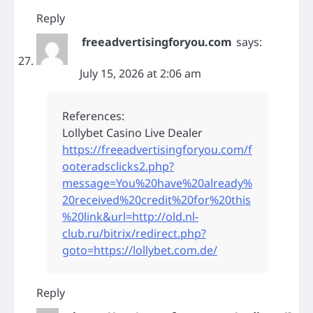
Reply
freeadvertisingforyou.com
says:
July 15, 2026 at 2:06 am
References:
Lollybet Casino Live Dealer
https://freeadvertisingforyou.com/f
ooteradsclicks2.php?
message=You%20have%20already%
20received%20credit%20for%20this
%20link&url=http://old.nl-
club.ru/bitrix/redirect.php?
goto=https://lollybet.com.de/
Reply