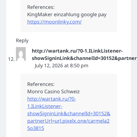
References:
KingMaker einzahlung google pay
https://moonlinky.com/
Reply
http://wartank.ru/?0-1.ILinkListener-
showSigninLink&channelId=30152&partnerU
July 12, 2026 at 8:50 pm
References:
Monro Casino Schweiz
http://wartank.ru/?0-
1.ILinkListener-
showSigninLink&channelId=30152&
partnerUrl=url.pixelx.one/carmela2
5o3815