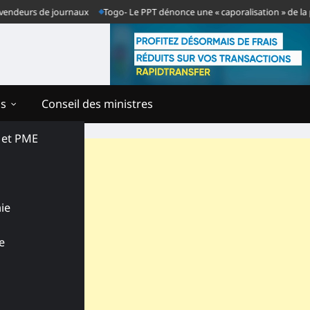
rs de journaux
Togo- Le PPT dénonce une « caporalisation » de la presse a
ns
Conseil des ministres
s et PME
ie
e