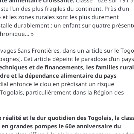
rité alimentaire croissante.
Classé 162e sur 191 à
e l’un des plus fragiles du continent. Près d’un
é et les zones rurales sont les plus durement
nstalle durablement : un enfant sur quatre présent
 chronique… »
vages Sans Frontières, dans un article sur le Tog
pagnes]. Cet article dépeint le paradoxe d’un pays
techniques et de financements, les familles rura
ondre et la dépendance alimentaire du pays
l enfonce le clou en prédisant un risque
 Togolais, particulièrement dans la Région des
réalité et le dur quotidien des Togolais, la clas
t en grandes pompes le 60e anniversaire du