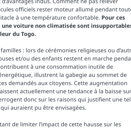
et d’avantages indus. Comment ne pas relever
cules officiels rester moteur allumé pendant tout
bitacle à une température confortable.
Pour ces
 une voiture non climatisée sont insupportables
aleur du Togo.
milles : lors de cérémonies religieuses ou d’aut
pouses et/ou des enfants restent en marche pend
contribuent à une consommation inutile de
 énergétique, illustrent la gabegie au sommet de
ifices demandés aux citoyens. Cette augmentation
naissent actuellement une tendance à la baisse su
rrogent donc sur les raisons qui justifient une tel
 qui auraient pu être envisagées.
tant de limiter l’impact de cette hausse sur les