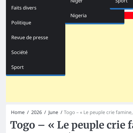
Niger
Sport
Faits divers
Advertisements
Nigeria
Politique
Revue de presse
Société
Sport
Home
2026
June
Togo – « Le peuple crie famine, 
Togo – « Le peuple crie f