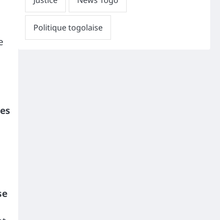
e
o
les
se