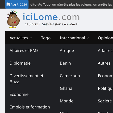
Skip
J-CEDEAO
Édito- Au Togo, on n’arrête plus les voleurs, on arrête les vendeu
Aug 7, 2026
to
content
Actualites
Togo
International
Opinio
Affaires et PME
Afrique
Affaire
Diplomatie
Bénin
Autres
Divertissement et
Cameroun
Econom
Buzz
Ghana
Politiqu
Économie
Monde
Société
Emplois et formation