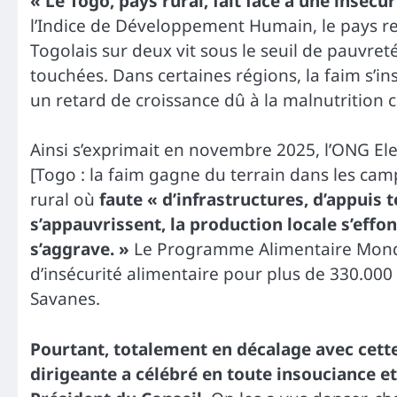
« Le Togo, pays rural, fait face à une insécu
l’Indice de Développement Humain, le pays rest
Togolais sur deux vit sous le seuil de pauvret
touchées. Dans certaines régions, la faim s’i
un retard de croissance dû à la malnutrition
Ainsi s’exprimait en novembre 2025, l’ONG Ele
[Togo : la faim gagne du terrain dans les cam
rural où
faute « d’infrastructures, d’appuis 
s’appauvrissent, la production locale s’eff
s’aggrave. »
Le Programme Alimentaire Mondia
d’insécurité alimentaire pour plus de 330.000
Savanes.
Pourtant, totalement en décalage avec cette 
dirigeante a célébré en toute insouciance e