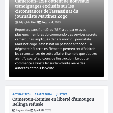
Cameroun- RSF obtient de nouveaux
témoignages exclusifs sur les
circonstances de l’assassinat du
journaliste Martinez Zogo
Adjogble HAKA
August 4, 2023
Reporters sans frontières (RSF) a pu parler avec
plusieurs membres du commando des services secrets
camerounais impliqués dans la mort du journaliste
Martinez Zogo. Assassinat ou passage à tabac qui a
dégénéré ? Si certains éléments permettent d’éclaircir
les circonstances de cette affaire, il semble que d’autres
aient “disparu” au cours de l’instruction. Le doute
commence à s’installer sur la volonté réelle des
autorités d’établir la vérité.
ACTUALITES
CAMEROUN
JUSTICE
Cameroun-Remise en liberté d’Amougou
Belinga refusée
Rayan Nael
April 28, 2023