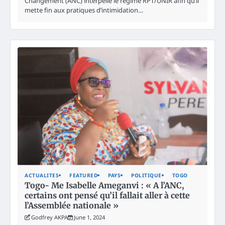
Changement (ANC) interpelle le régime RPT/UNIR afin qu’il
mette fin aux pratiques d’intimidation…
ACTUALITES
FEATURED
PAYS
POLITIQUE
TOGO
Togo- Me Isabelle Ameganvi : « A l’ANC,
certains ont pensé qu’il fallait aller à cette
l’Assemblée nationale »
Godfrey AKPA
June 1, 2024