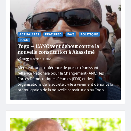
ACTUALITES
FEATURED
PAYS
POLITIQUE
TOGO
Togo – L’ANC vent debout contre la
nouvelle constitution à Akassimé
NK
March 19, 2025
Mercredi, une conférence de presse réunissant
l’Alliance Nationale pour le Changement (ANC), les
Forces Démocratiques Réunies (FDR) et des
organisations de la société civile a vivement dénoncé la
promulgation de la nouvelle constitution au Togo.