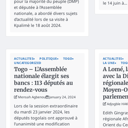
pour la majorité du peuple (DMP)
le 14 juin à…
et députée à l’Assemblée
nationale, a abordé divers sujets
d’actualité lors de sa visite à
Kpalimè le 18 août 2024.
ACTUALITES
POLITIQUE
TOGO
ACTUALITES
UNCATEGORIZED
LA UNE
TOG
Togo – L’Assemblée
A Lomé, l
nationale élargit ses
avec la D
bancs : 113 députés au
régionale
rendez-vous
Moyen-Or
parlemen
Mensah Agbenou
January 24, 2024
Adjogble HA
Lors de la session extraordinaire
du mardi 23 janvier 2024, les
Edith Gingras
députés togolais ont approuvé à
régionale Af
l’unanimité une modification
Orient du Ce