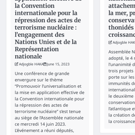
la Convention
attachem
internationale pour la
la mer, p
répression des actes de
conserva
terrorisme nucléaire :
thonidés 
l’engagement des
croissanc
Nations Unies et de la
Adjogble HA
Représentation
Assemblée Na
nationale
adopté, le 4 
l’unanimité 
Adjogble HAKA
June 15, 2023
trois projets 
Une conférence de grande
porte sur les
envergure sur le thème
immunités du
“Promouvoir l’universalisation et
international
la mise en application effective de
le deuxième e
la Convention internationale pour
conservation
la répression des actes de
l’atlantique e
terrorisme nucléaire” s’est tenue
la création d
au siège de l’Assemblée nationale
la croissance
ce mercredi 14 juin 2023.
L’événement a réuni députés,