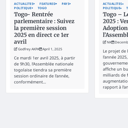
ACTUALITES
FEATURED
PAYS
ACTUALITES
POLITIQUE
TOGO
POLITIQUE
Togo- Rentrée
Togo – Lo
parlementaire : Suivez
2025 : Ve
la première session
Adoption
2025 en direct ce 1er
l’Assembl
avril
NK
Decembe
Godfrey AKPA
April 1, 2025
Le projet de 
l’année 2025,
Ce mardi 1er avril 2025, à partir
gouvernemen
de 9h30, l’Assemblée nationale
affiche un b
togolaise tiendra sa première
milliards de 
session ordinaire de l’année,
augmentatio
conformément…
rapport à l’