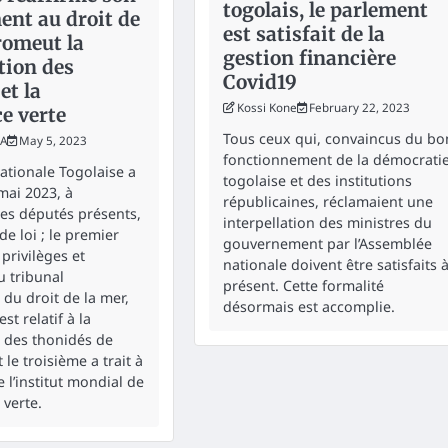
togolais, le parlement
ent au droit de
est satisfait de la
romeut la
gestion financière
tion des
Covid19
et la
Kossi Kone
February 22, 2023
e verte
Tous ceux qui, convaincus du bo
KA
May 5, 2023
fonctionnement de la démocrati
tionale Togolaise a
togolaise et des institutions
mai 2023, à
républicaines, réclamaient une
des députés présents,
interpellation des ministres du
de loi ; le premier
gouvernement par l’Assemblée
 privilèges et
nationale doivent être satisfaits 
 tribunal
présent. Cette formalité
 du droit de la mer,
désormais est accomplie.
st relatif à la
 des thonidés de
t le troisième a trait à
e l’institut mondial de
 verte.