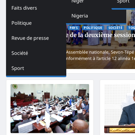
Niger
Sport
Faits divers
Nigeria
Politique
ACTUALITES
FEATURED
PAYS
POLITIQUE
SOCIÉTÉ
TO
Togo – Ouverture de la deuxième session
Revue de presse
NK
October 8, 2025
Mardi, le président de l’Assemblée nationale, Sevon-Tépé
Société
ordinaire de l’année, conformément à l’article 12 alinéa 1
Sport