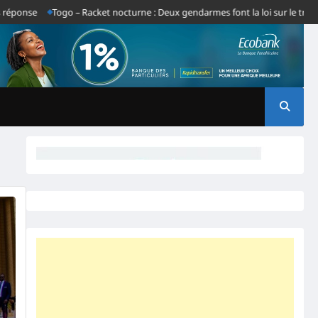
Togo – Racket nocturne : Deux gendarmes font la loi sur le tronçon Gba