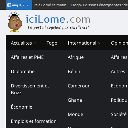
Skip
rès ordinaire à Lomé ce matin
Togo- Boissons énergisantes : derrière le 
Aug 8, 2026
to
content
Actualites
Togo
International
Opinio
Affaires et PME
Afrique
Affaire
Tag:
Assemblée nationale
Diplomatie
Bénin
Autres
Divertissement et
Cameroun
Econom
Buzz
Ghana
Politiqu
Économie
Monde
Société
Emplois et formation