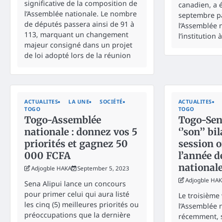
significative de la composition de
canadien, a é
l’Assemblée nationale. Le nombre
septembre pa
de députés passera ainsi de 91 à
l’Assemblée 
113, marquant un changement
l’institution
majeur consigné dans un projet
de loi adopté lors de la réunion
ACTUALITES
LA UNE
SOCIÉTÉ
ACTUALITES
TOGO
TOGO
Togo-Assemblée
Togo-Sena
nationale : donnez vos 5
‘’son’’ bi
priorités et gagnez 50
session o
000 FCFA
l’année d
national
Adjogble HAKA
September 5, 2023
Adjogble HA
Sena Alipui lance un concours
pour primer celui qui aura listé
Le troisième
les cinq (5) meilleures priorités ou
l’Assemblée n
préoccupations que la dernière
récemment, 