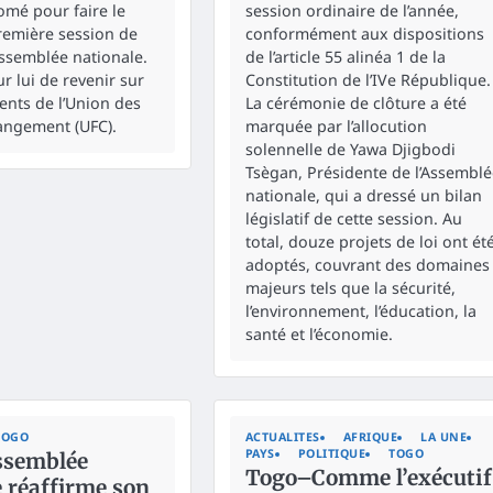
omé pour faire le
session ordinaire de l’année,
première session de
conformément aux dispositions
Assemblée nationale.
de l’article 55 alinéa 1 de la
r lui de revenir sur
Constitution de l’IVe République.
nts de l’Union des
La cérémonie de clôture a été
angement (UFC).
marquée par l’allocution
solennelle de Yawa Djigbodi
Tsègan, Présidente de l’Assemblé
nationale, qui a dressé un bilan
législatif de cette session. Au
total, douze projets de loi ont ét
adoptés, couvrant des domaines
majeurs tels que la sécurité,
l’environnement, l’éducation, la
santé et l’économie.
TOGO
ACTUALITES
AFRIQUE
LA UNE
PAYS
POLITIQUE
TOGO
ssemblée
Togo–Comme l’exécutif
 réaffirme son