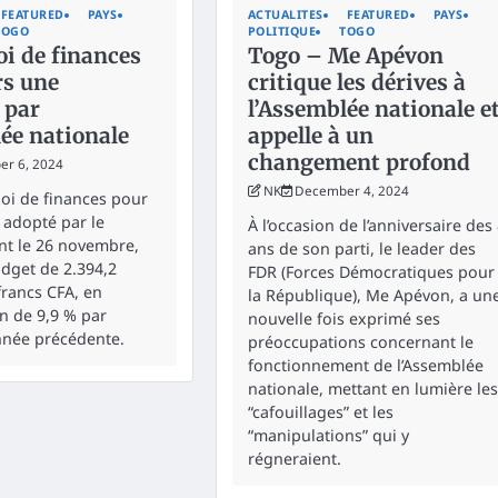
FEATURED
PAYS
ACTUALITES
FEATURED
PAYS
TOGO
POLITIQUE
TOGO
i de finances
Togo – Me Apévon
rs une
critique les dérives à
 par
l’Assemblée nationale e
ée nationale
appelle à un
changement profond
r 6, 2024
NK
December 4, 2024
loi de finances pour
 adopté par le
À l’occasion de l’anniversaire des
t le 26 novembre,
ans de son parti, le leader des
udget de 2.394,2
FDR (Forces Démocratiques pour
francs CFA, en
la République), Me Apévon, a un
n de 9,9 % par
nouvelle fois exprimé ses
année précédente.
préoccupations concernant le
fonctionnement de l’Assemblée
nationale, mettant en lumière les
“cafouillages” et les
“manipulations” qui y
régneraient.