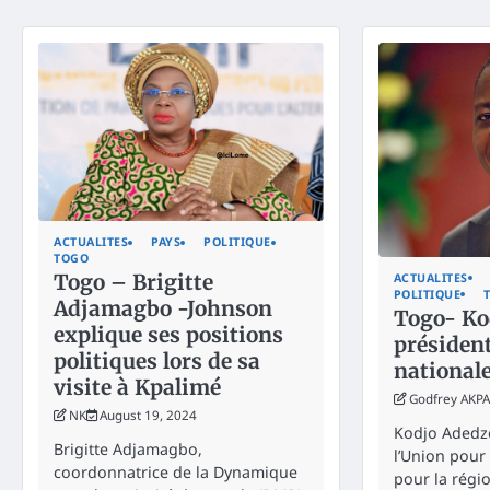
ACTUALITES
PAYS
POLITIQUE
TOGO
Togo – Brigitte
ACTUALITES
POLITIQUE
Adjamagbo -Johnson
Togo- Ko
explique ses positions
président
politiques lors de sa
national
visite à Kpalimé
Godfrey AKPA
NK
August 19, 2024
Kodjo Adedze
Brigitte Adjamagbo,
l’Union pour
coordonnatrice de la Dynamique
pour la régio