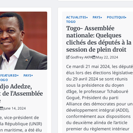
ACTUALITES
PAYS
POLITIQUE
TOGO
Togo- Assemblée
nationale: Quelques
clichés des députés à la
session de plein droit
Godfrey AKPA
May 22, 2024
Ce mardi 21 mai 2024, les député
élus lors des élections législative
FEATURED
PAYS
du 29 avril 2024 se sont réunis
TOGO
sous la présidence du doyen
djo Adedze,
d’âge, le professeur Tchabouré
 de l’Assemblée
Gogué, Président du parti
e
Alliance des démocrates pour un
June 14, 2024
développement intégral (ADDI),
conformément aux dispositions
, vice-président de
du deuxième alinéa de l’article
 la République (UNIR)
premier du règlement intérieur
n maritime, a été élu