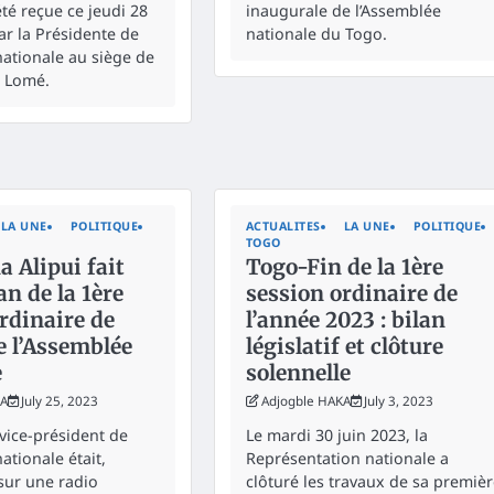
té reçue ce jeudi 28
inaugurale de l’Assemblée
r la Présidente de
nationale du Togo.
nationale au siège de
 à Lomé.
LA UNE
POLITIQUE
ACTUALITES
LA UNE
POLITIQUE
TOGO
 Alipui fait
Togo-Fin de la 1ère
lan de la 1ère
session ordinaire de
rdinaire de
l’année 2023 : bilan
e l’Assemblée
législatif et clôture
e
solennelle
KA
July 25, 2023
Adjogble HAKA
July 3, 2023
 vice-président de
Le mardi 30 juin 2023, la
ationale était,
Représentation nationale a
sur une radio
clôturé les travaux de sa premiè