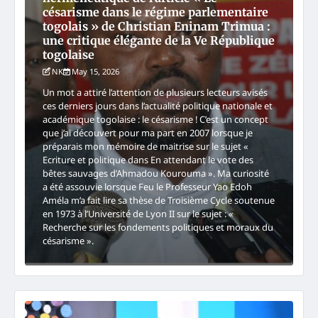
césarisme dans le régime parlementaire
togolais » de Christian Eninam Trimua :
une critique élégante de la Ve République
togolaise
NK
May 15, 2026
Un mot a attiré l’attention de plusieurs lecteurs avisés
ces derniers jours dans l’actualité politique nationale et
académique togolaise : le césarisme ! C’est un concept
que j’ai découvert pour ma part en 2007 lorsque je
préparais mon mémoire de maitrise sur le sujet «
Ecriture et politique dans En attendant le vote des
bêtes sauvages d’Ahmadou Kourouma ». Ma curiosité
a été assouvie lorsque Feu le Professeur Yao Edoh
Améla m’a fait lire sa thèse de Troisième Cycle soutenue
en 1973 à l’Université de Lyon II sur le sujet : «
Recherche sur les fondements politiques et moraux du
césarisme ».