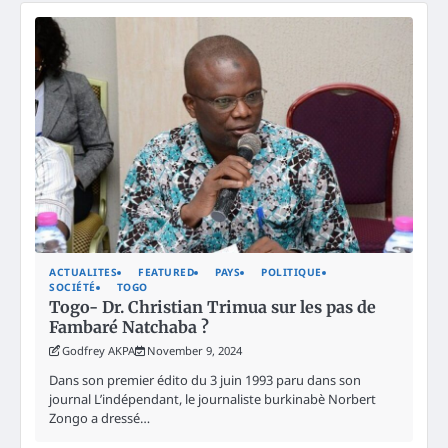
ACTUALITES
FEATURED
PAYS
POLITIQUE
SOCIÉTÉ
TOGO
Togo- Dr. Christian Trimua sur les pas de
Fambaré Natchaba ?
Godfrey AKPA
November 9, 2024
Dans son premier édito du 3 juin 1993 paru dans son
journal L’indépendant, le journaliste burkinabè Norbert
Zongo a dressé…