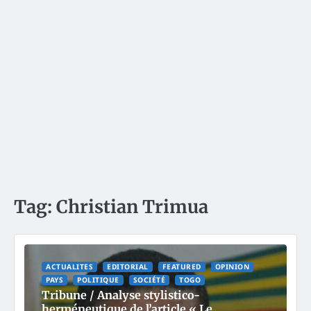
Tag:
Christian Trimua
ACTUALITES
EDITORIAL
FEATURED
OPINION
PAYS
POLITIQUE
SOCIÉTÉ
TOGO
Tribune / Analyse stylistico-
herméneutique de l’article « Le