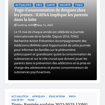
ACTUALITES
PAYS
SANTÉ
SOCIÉTÉ
TOGO
Togo-Consommation de drogues chez
les jeunes : RAPAA implique les parents
dans la lutte
Godfrey AKPA
May 16, 2023
Le 15 mai de chaque année est célébrée la Journée
internationale de la famille. Depuis 2016, l’ONG
Recherche Action Prévention Accompagnement des
Addictions (RAPAA) saisit l’opportunité de cette journée
pour informer les familles sur le phénomène
préoccupant et grandissant qu’est la consommation de
substances et sur le rôle crucial que doivent jouer les
parents dans la prévention des addictions et la prise en
charge des adolescents et jeunes consommateurs de
substances psychoactives.
ACTUALITES
AFRIQUE
EDUCATION
PAYS
SOCIÉTÉ
TOGO
Togo- Rentrée scolaire 2022-2023: L’ONG