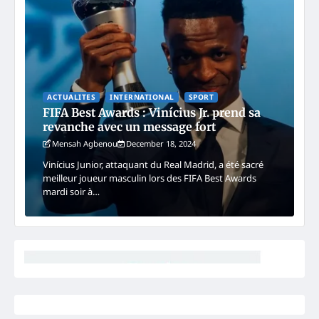
ACTUALITES
INTERNATIONAL
SPORT
FIFA Best Awards : Vinícius Jr. prend sa
revanche avec un message fort
Mensah Agbenou
December 18, 2024
Vinícius Junior, attaquant du Real Madrid, a été sacré
meilleur joueur masculin lors des FIFA Best Awards
mardi soir à…