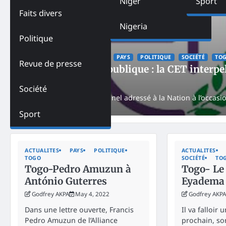
Niger
Sport
Faits divers
Nigeria
Politique
ACTUALITES
FEATURED
PAYS
POLITIQUE
SOCIÉTÉ
TO
Revue de presse
Togo – Vème République : la CET interpe
NK
May 27, 2025
Société
Dans un message solennel adressé à la Nation à l’occasion
Sport
ACTUALITES
PAYS
POLITIQUE
ACTUALITES
TOGO
SOCIÉTÉ
TO
Togo-Pedro Amuzun à
Togo- Le
António Guterres
Eyadema
Godfrey AKPA
May 4, 2022
Godfrey AKPA
Dans une lettre ouverte, Francis
Il va falloir 
Pedro Amuzun de l’Alliance
prochain, so