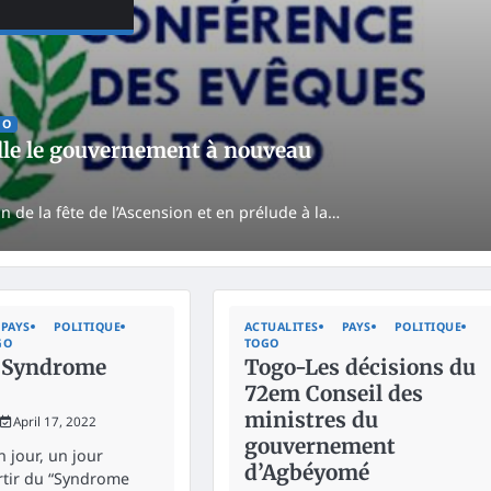
GO
lle le gouvernement à nouveau
 de la fête de l’Ascension et en prélude à la…
PAYS
POLITIQUE
ACTUALITES
PAYS
POLITIQUE
GO
TOGO
 Syndrome
Togo-Les décisions du
72em Conseil des
ministres du
April 17, 2022
gouvernement
un jour, un jour
d’Agbéyomé
rtir du “Syndrome