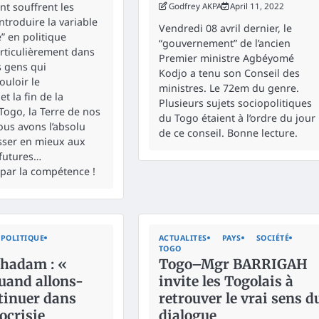
t souffrent les
Godfrey AKPA
April 11, 2022
introduire la variable
Vendredi 08 avril dernier, le
 en politique
“gouvernement” de l’ancien
articulièrement dans
Premier ministre Agbéyomé
s gens qui
Kodjo a tenu son Conseil des
ouloir le
ministres. Le 72em du genre.
t la fin de la
Plusieurs sujets sociopolitiques
Togo, la Terre de nos
du Togo étaient à l’ordre du jour
ous avons l’absolu
de ce conseil. Bonne lecture.
isser en mieux aux
futures…
par la compétence !
POLITIQUE
ACTUALITES
PAYS
SOCIÉTÉ
TOGO
chadam : «
Togo–Mgr BARRIGAH
uand allons-
invite les Togolais à
tinuer dans
retrouver le vrai sens d
ocrisie
dialogue