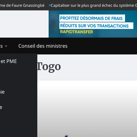
de Faure Gnassingbé
Capitaliser sur le plus grand échec du système Gnass
ns
Conseil des ministres
s et PME
ique du Togo
ie
e