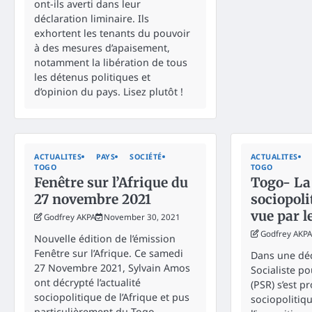
ont-ils averti dans leur
déclaration liminaire. Ils
exhortent les tenants du pouvoir
à des mesures d’apaisement,
notamment la libération de tous
les détenus politiques et
d’opinion du pays. Lisez plutôt !
ACTUALITES
PAYS
SOCIÉTÉ
ACTUALITES
TOGO
TOGO
Fenêtre sur l’Afrique du
Togo- La
27 novembre 2021
sociopoli
vue par l
Godfrey AKPA
November 30, 2021
Godfrey AKPA
Nouvelle édition de l’émission
Fenêtre sur l’Afrique. Ce samedi
Dans une déc
27 Novembre 2021, Sylvain Amos
Socialiste p
ont décrypté l’actualité
(PSR) s’est p
sociopolitique de l’Afrique et pus
sociopolitiq
particulièrement du Togo.