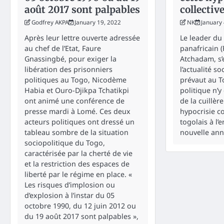
août 2017 sont palpables
collectiv
Godfrey AKPA
January 19, 2022
NK
January 
Après leur lettre ouverte adressée
Le leader du 
au chef de l’Etat, Faure
panafricain (
Gnassingbé, pour exiger la
Atchadam, s’
libération des prisonniers
l’actualité s
politiques au Togo, Nicodème
prévaut au To
Habia et Ouro-Djikpa Tchatikpi
politique n’y
ont animé une conférence de
de la cuillèr
presse mardi à Lomé. Ces deux
hypocrisie co
acteurs politiques ont dressé un
togolais à l
tableau sombre de la situation
nouvelle ann
sociopolitique du Togo,
caractérisée par la cherté de vie
et la restriction des espaces de
liberté par le régime en place. «
Les risques d’implosion ou
d’explosion à l’instar du 05
octobre 1990, du 12 juin 2012 ou
du 19 août 2017 sont palpables »,