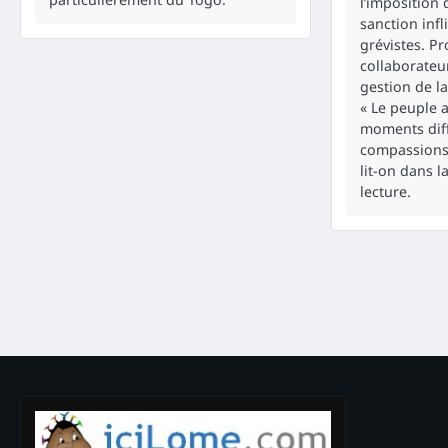
l’imposition 
sanction inf
grévistes. P
collaborateu
gestion de l
« Le peuple 
moments diff
compassions 
lit-on dans l
lecture.