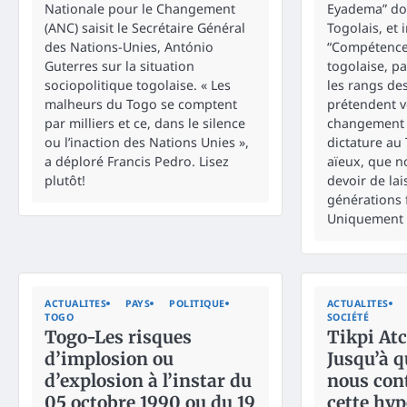
Nationale pour le Changement
Eyadema” don
(ANC) saisit le Secrétaire Général
Togolais, et 
des Nations-Unies, António
“Compétence”
Guterres sur la situation
togolaise, p
sociopolitique togolaise. « Les
les rangs de
malheurs du Togo se comptent
prétendent v
par milliers et ce, dans le silence
changement e
ou l’inaction des Nations Unies »,
dictature au 
a déploré Francis Pedro. Lisez
aïeux, que n
plutôt!
devoir de la
générations 
Uniquement 
ACTUALITES
PAYS
POLITIQUE
ACTUALITES
TOGO
SOCIÉTÉ
Togo-Les risques
Tikpi At
d’implosion ou
Jusqu’à q
d’explosion à l’instar du
nous con
05 octobre 1990 ou du 19
cette hyp