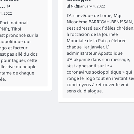
e… »
NK
January 4, 2022
4, 2022
L’Archevêque de Lomé, Mgr
Nicodème BARRIGAH-BENISSAN,
Parti national
s’est adressé aux fidèles chrétien
PNP), Tikpi
à l’occasion de la Journée
est prononcé sur la
Mondiale de la Paix, célébrée
ociopolitique qui
chaque 1er janvier. L’
go et l’acteur
administrateur Apostolique
 est pas allé du dos
d’Atakpamé dans son message,
e pour taguer, cette
s’est appesanti sur le «
llective du peuple
coronavirus sociopolitique » qui
’entame de chaque
ronge le Togo tout en invitant se
ée.
concitoyens à retrouver le vrai
sens du dialogue.