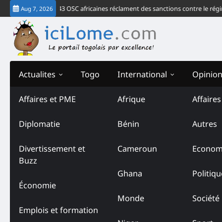
Skip
r de la CEDEAO, 43 OSC africaines réclament des sanctions contre le régime 
Aug 7, 2026
to
content
Actualites
Togo
International
Opinio
Affaires et PME
Afrique
Affaire
Tag:
Situation sociopolit
Diplomatie
Bénin
Autres
Divertissement et
Cameroun
Econom
Buzz
Ghana
Politiqu
Économie
Monde
Société
Emplois et formation