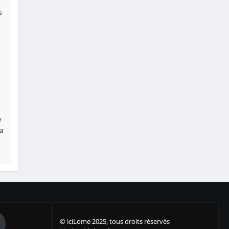
s
e
la
© iciLome 2025, tous droits réservés