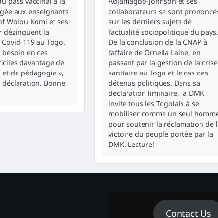
du pass vaccinal à la
Adjamagbo-Johnson et ses
ligée aux enseignants
collaborateurs se sont prononcé
rof Wolou Komi et ses
sur les derniers sujets de
r dézinguent la
l’actualité sociopolitique du pays.
a Covid-119 au Togo.
De la conclusion de la CNAP à
a besoin en ces
l’affaire de Ornella Laine, en
iciles davantage de
passant par la gestion de la crise
et de pédagogie »,
sanitaire au Togo et le cas des
a déclaration. Bonne
détenus politiques. Dans sa
déclaration liminaire, la DMK
invite tous les Togolais à se
mobiliser comme un seul homm
pour soutenir la réclamation de 
victoire du peuple portée par la
DMK. Lecture!
Contact Us