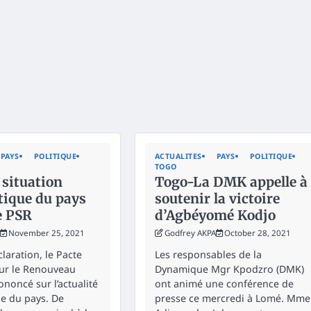
PAYS
POLITIQUE
ACTUALITES
PAYS
POLITIQUE
TOGO
 situation
Togo-La DMK appelle à
tique du pays
soutenir la victoire
e PSR
d’Agbéyomé Kodjo
November 25, 2021
Godfrey AKPA
October 28, 2021
laration, le Pacte
Les responsables de la
our le Renouveau
Dynamique Mgr Kpodzro (DMK)
rononcé sur l’actualité
ont animé une conférence de
ue du pays. De
presse ce mercredi à Lomé. Mme