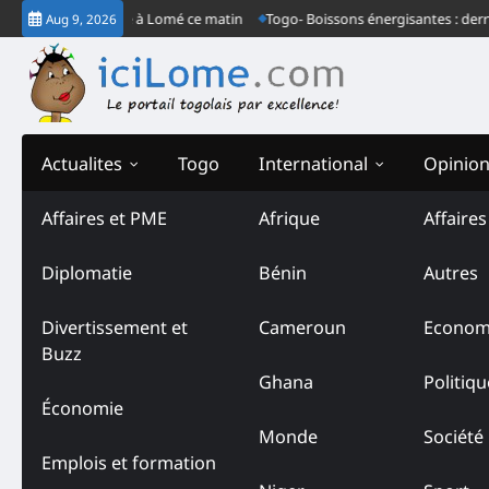
Skip
grès ordinaire à Lomé ce matin
Togo- Boissons énergisantes : derrière le
Aug 9, 2026
to
content
Actualites
Togo
International
Opinio
Affaires et PME
Afrique
Affaire
Diplomatie
Bénin
Autres
Divertissement et
Cameroun
Econom
Buzz
Ghana
Politiqu
Économie
Monde
Société
Emplois et formation