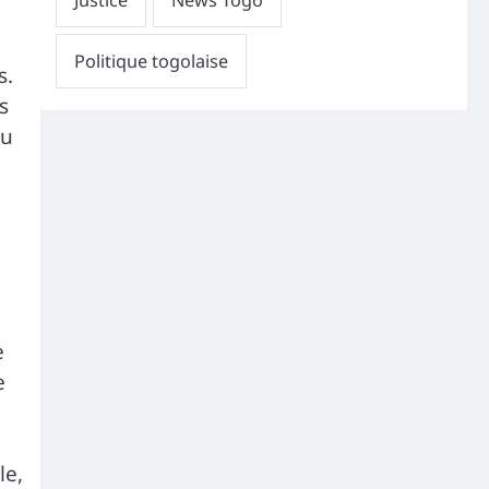
s.
s
eu
e
e
le,