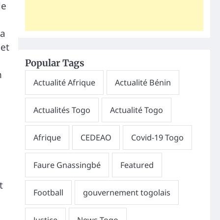
de
 a
 et
Popular Tags
n
t