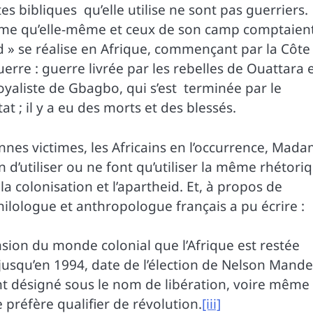
es bibliques qu’elle utilise ne sont pas guerriers.
e arme qu’elle-même et ceux de son camp comptaien
 » se réalise en Afrique, commençant par la Côte
rre : guerre livrée par les rebelles de Ouattara 
oyaliste de Gbagbo, qui s’est terminée par le
 ; il y a eu des morts et des blessés.
ennes victimes, les Africains en l’occurrence, Mad
 d’utiliser ou ne font qu’utiliser la même rhétori
 la colonisation et l’apartheid. Et, à propos de
philologue et anthropologue français a pu écrire :
ion du monde colonial que l’Afrique est restée
t jusqu’en 1994, date de l’élection de Nelson Mande
nt désigné sous le nom de libération, voire même
 préfère qualifier de révolution.
[iii]