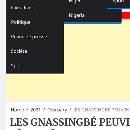
Niger
Sport
Faits divers
Advertisements
Nigeria
Politique
Revue de presse
Société
Sport
Home
2021
February
LES GNASSINGBÉ PEUVENT-
LES GNASSINGBÉ PEUVE