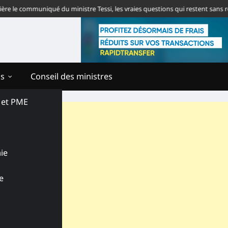
 communiqué du ministre Tessi, les vraies questions qui restent sans réponse
ns
Conseil des ministres
s et PME
ie
e