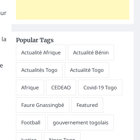
sur
 la
Popular Tags
re