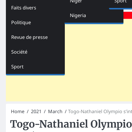
Niger
Sport
Faits divers
Advertisements
Nigeria
Politique
Revue de presse
Société
Sport
Home
2021
March
Togo-Nathaniel Olympio s’int
Togo-Nathaniel Olympio s