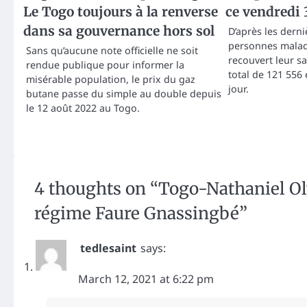
Le Togo toujours à la renverse
ce vendredi 
dans sa gouvernance hors sol
D’après les dern
personnes malad
Sans qu’aucune note officielle ne soit
recouvert leur s
rendue publique pour informer la
total de 121 556 
misérable population, le prix du gaz
jour.
butane passe du simple au double depuis
le 12 août 2022 au Togo.
4 thoughts on “
Togo-Nathaniel Oly
régime Faure Gnassingbé
”
tedlesaint
says:
March 12, 2021 at 6:22 pm