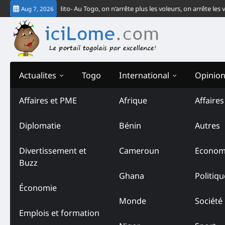
Skip
-CEDEAO
Édito- Au Togo, on n’arrête plus les voleurs, on arrête les vendeu
Aug 7, 2026
to
content
Actualites
Togo
International
Opinio
Affaires et PME
Afrique
Affaire
Diplomatie
Bénin
Autres
Divertissement et
Cameroun
Econom
Buzz
Ghana
Politiqu
Économie
Monde
Société
Emplois et formation