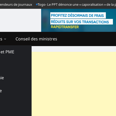
rs de journaux
Togo- Le PPT dénonce une « caporalisation » de la presse a
ns
Conseil des ministres
s et PME
ie
e