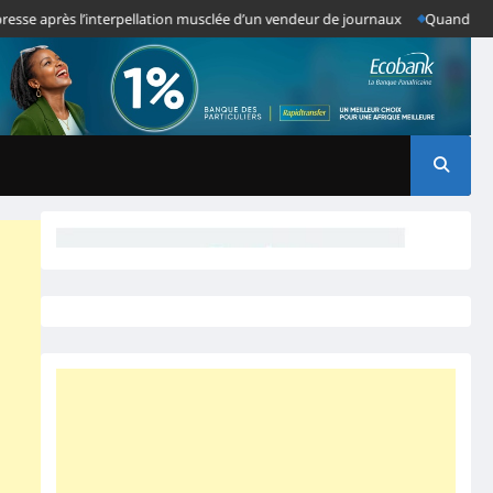
près l’interpellation musclée d’un vendeur de journaux
Quand des Anomali