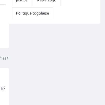
fres
té