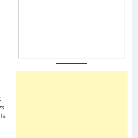
t
rs
 la