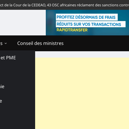
 la Cour de la CEDEAO, 43 OSC africaines réclament des sanctions contre le 
ns
Conseil des ministres
s et PME
ie
e