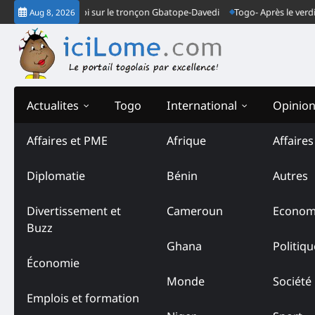
Skip
mes font la loi sur le tronçon Gbatope-Davedi
Togo- Après le verdict de
Aug 8, 2026
to
content
Actualites
Togo
International
Opinio
Affaires et PME
Afrique
Affaire
Diplomatie
Bénin
Autres
Divertissement et
Cameroun
Econom
Buzz
Ghana
Politiqu
Économie
Monde
Société
Emplois et formation