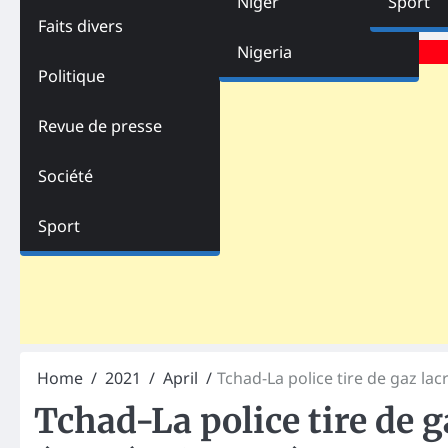
Niger
Sport
Faits divers
Advertisements
Nigeria
Politique
Revue de presse
Société
Sport
Home
2021
April
Tchad-La police tire de gaz l
Tchad-La police tire de