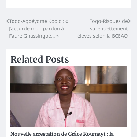
Post
Togo-Agbéyomé Kodjo : «
Togo-Risques de
J’accorde mon pardon à
surendettement
navigation
Faure Gnassingbé… »
élevés selon la BCEAO
Related Posts
Nouvelle arrestation de Grâce Koumayi : la