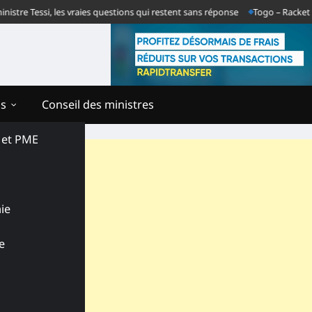
Tessi, les vraies questions qui restent sans réponse
Togo – Racket noctu
ns
Conseil des ministres
s et PME
ie
e