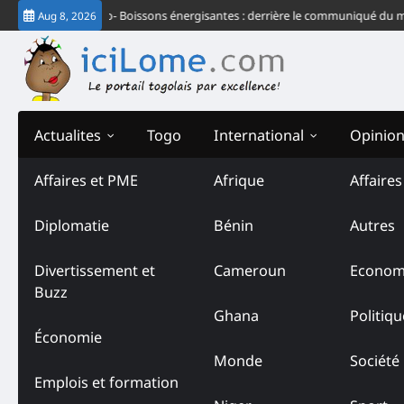
Skip
e matin
Togo- Boissons énergisantes : derrière le communiqué du ministre 
Aug 8, 2026
to
content
Actualites
Togo
International
Opinio
Affaires et PME
Afrique
Affaire
Diplomatie
Bénin
Autres
Divertissement et
Cameroun
Econom
Buzz
Ghana
Politiqu
Économie
Monde
Société
Emplois et formation