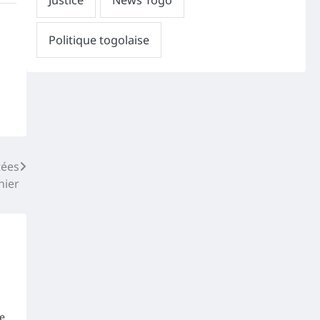
tées
hier
le