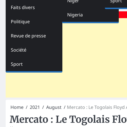
Niger
Sport
Faits divers
Advertisements
Nigeria
Politique
Revue de presse
Société
Sport
Home
2021
August
Mercato : Le Togolais Floyd 
Mercato : Le Togolais Flo