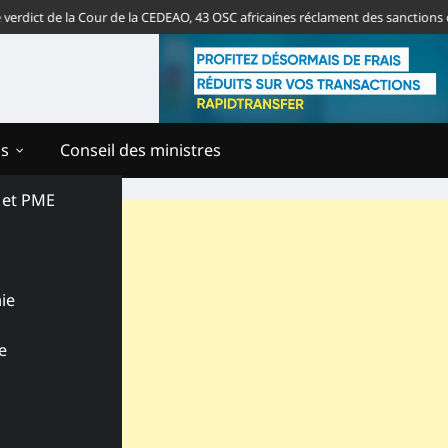
t de la Cour de la CEDEAO, 43 OSC africaines réclament des sanctions contre
ns
Conseil des ministres
s et PME
ie
e