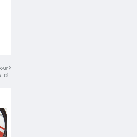
pour
lité