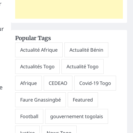
r
ur
Popular Tags
i
de