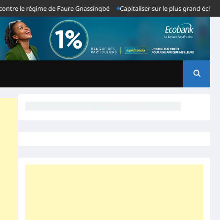
 le régime de Faure Gnassingbé
Capitaliser sur le plus grand échec du sy