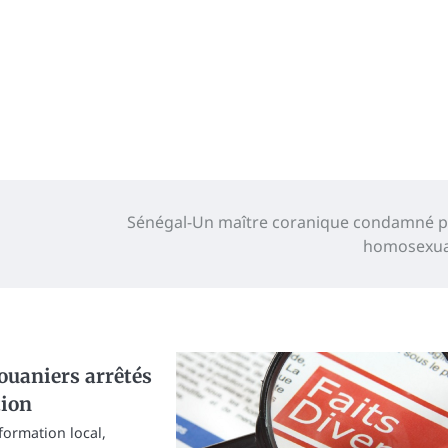
Sénégal-Un maître coranique condamné 
homosexua
ouaniers arrêtés
tion
nformation local,