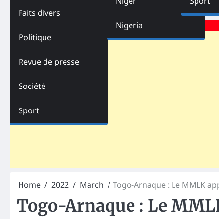
Niger
Sport
Faits divers
Advertisements
Nigeria
Politique
Revue de presse
Société
Sport
Home
2022
March
Togo-Arnaque : Le MMLK appel
Togo-Arnaque : Le MMLK a