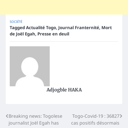
SOCIÉTÉ
Tagged
Actualité Togo
,
Journal Franternité
,
Mort
de Joël Egah
,
Presse en deuil
Adjogble HAKA
Post
Breaking news: Togolese
Togo-Covid-19 : 36827
journalist Joël Egah has
cas positifs désormais
navigation