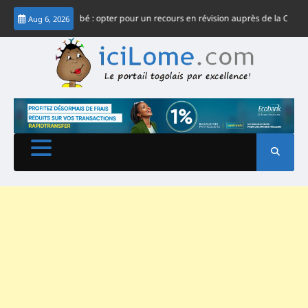
Skip
stème Gnassingbé : opter pour un recours en révision auprès de la CJ-CEDEAO
Aug 6, 2026
to
content