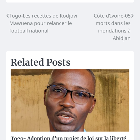
Post
Togo-Les recettes de Kodjovi
Côte d’Ivoire-05
Mawuena pour relancer le
morts dans les
navigation
football national
inondations à
Abidjan
Related Posts
Togo- Adoption d’un projet de loi sur la liberté