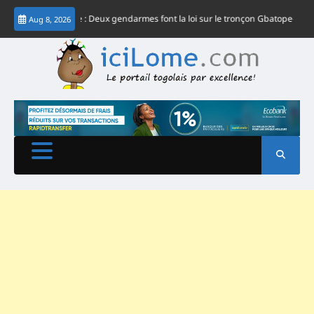
Skip
et nocturne : Deux gendarmes font la loi sur le tronçon Gbatope-Davedi
To
Aug 8, 2026
to
content