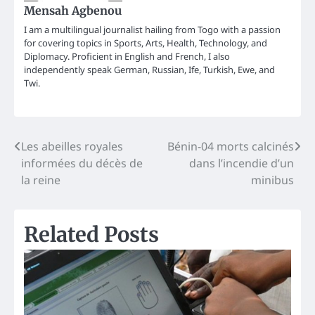
Mensah Agbenou
I am a multilingual journalist hailing from Togo with a passion
for covering topics in Sports, Arts, Health, Technology, and
Diplomacy. Proficient in English and French, I also
independently speak German, Russian, Ife, Turkish, Ewe, and
Twi.
Post
Les abeilles royales
Bénin-04 morts calcinés
informées du décès de
dans l’incendie d’un
navigation
la reine
minibus
Related Posts