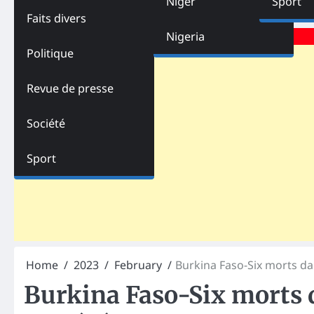
Niger
Sport
Faits divers
Advertisements
Nigeria
Politique
Revue de presse
Société
Sport
Home
2023
February
Burkina Faso-Six morts d
Burkina Faso-Six morts