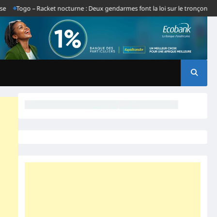
Togo – Racket nocturne : Deux gendarmes font la loi sur le tronçon Gbatop