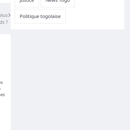
plus
ds ?
es
a
ues