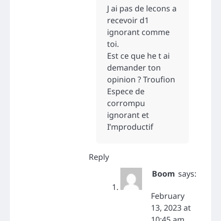
J ai pas de lecons a
recevoir d1
ignorant comme
toi.
Est ce que he t ai
demander ton
opinion ? Troufion
Espece de
corrompu
ignorant et
I’mproductif
Reply
Boom
says:
February
13, 2023 at
10:45 am