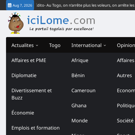
Skip
CJ-CEDEAO
Édito- Au Togo, on n’arrête plus les voleurs, on arrête les vende
Aug 7, 2026
to
content
Actualites
Togo
International
Opinio
Affaires et PME
Afrique
Affaire
Diplomatie
Bénin
Autres
Divertissement et
Cameroun
Econom
Buzz
Ghana
Politiqu
Économie
Monde
Société
Emplois et formation