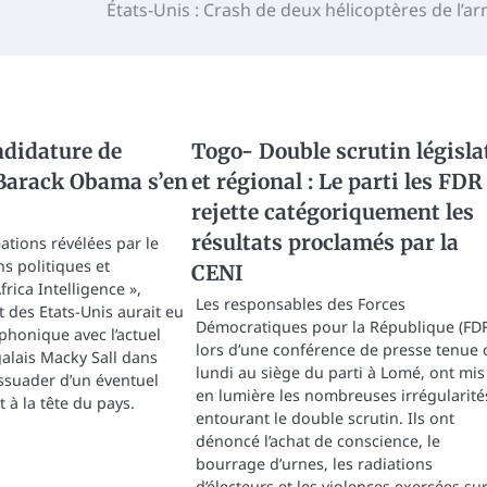
États-Unis : Crash de deux hélicoptères de l’a
didature de
Togo- Double scrutin législa
 Barack Obama s’en
et régional : Le parti les FDR
rejette catégoriquement les
résultats proclamés par la
ations révélées par le
ns politiques et
CENI
rica Intelligence »,
Les responsables des Forces
t des Etats-Unis aurait eu
Démocratiques pour la République (FDR
phonique avec l’actuel
lors d’une conférence de presse tenue 
galais Macky Sall dans
lundi au siège du parti à Lomé, ont mis
issuader d’un éventuel
en lumière les nombreuses irrégularité
 à la tête du pays.
entourant le double scrutin. Ils ont
dénoncé l’achat de conscience, le
bourrage d’urnes, les radiations
d’électeurs et les violences exercées su