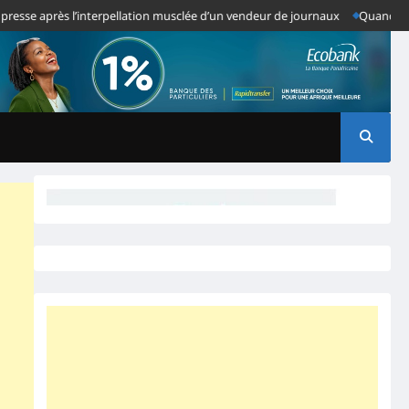
après l’interpellation musclée d’un vendeur de journaux
Quand des Anomal