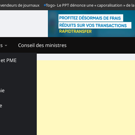
urs de journaux
Togo- Le PPT dénonce une « caporalisation » de la presse 
ns
Conseil des ministres
s et PME
ie
e