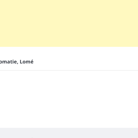
lomatie
,
Lomé