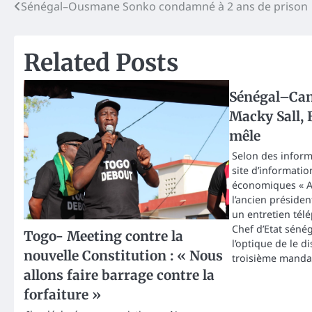
Post
Sénégal–Ousmane Sonko condamné à 2 ans de prison
navigation
Related Posts
Sénégal–Can
Macky Sall,
mêle
Selon des inform
site d’informatio
économiques « Af
l’ancien présiden
un entretien télé
Chef d’Etat séné
Togo- Meeting contre la
l’optique de le d
nouvelle Constitution : « Nous
troisième mandat
allons faire barrage contre la
forfaiture »