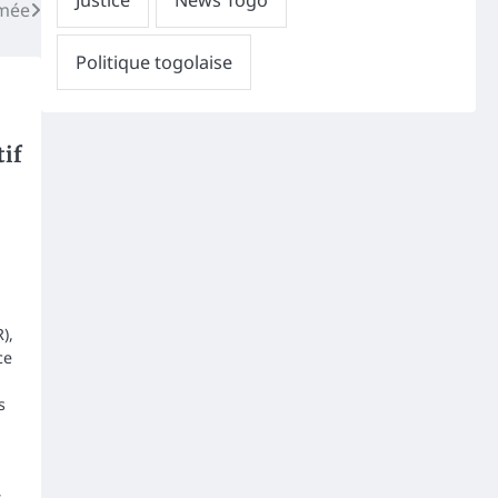
rmée
tif
),
ce
s
r