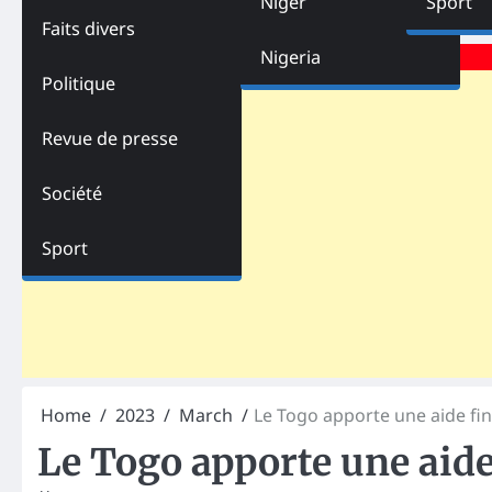
Niger
Sport
Faits divers
Advertisements
Nigeria
Politique
Revue de presse
Société
Sport
Home
2023
March
Le Togo apporte une aide fin
Le Togo apporte une aide